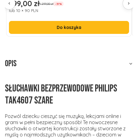
899,00 zł
7
Cena promocyjna
C
1 299,00 zł
-31%
lub 10 × 90 PLN
l
Do koszyka
Opis
Słuchawki bezprzewodowe Philips
TAK4607 szare
Pozwól dziecku cieszyć się muzyką, lekcjami online i
grami w pełni bezpieczny sposób! Te nowoczesne
słuchawki o otwartej konstrukcji zostały stworzone z
myślą o najmłodszych użytkownikach – dzieciom w