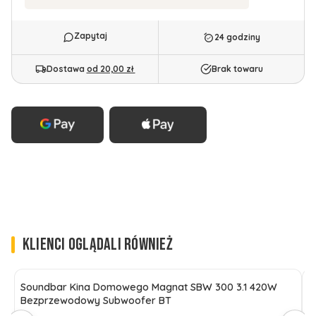
24 godziny
Dostawa
od 20,00 zł
Brak towaru
KLIENCI OGLĄDALI RÓWNIEŻ
Soundbar Kina Domowego Magnat SBW 300 3.1 420W
S
Bezprzewodowy Subwoofer BT