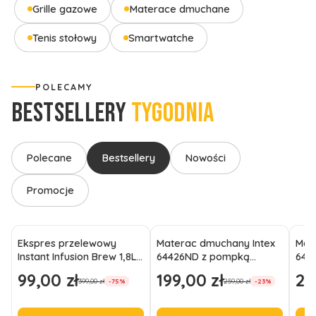
Grille gazowe
Materace dmuchane
Tenis stołowy
Smartwatche
POLECAMY
BESTSELLERY
TYGODNIA
Polecane
Bestsellery
Nowości
Promocje
Ekspres przelewowy
Materac dmuchany Intex
Mat
Instant Infusion Brew 1,8L
64426ND z pompką
6442
na 12 filiżanek czarny
191x99x46 jednoosobowy
wel
99,00 zł
199,00 zł
21
Cena promocyjna
Cena promocyjna
Cen
399,00 zł
259,00 zł
-75%
-23%
wysoki