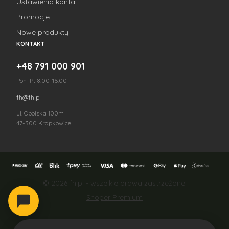
Ustawienia konta
Promocje
Nowe produkty
KONTAKT
+48 791 000 901
Pon–Pt 8:00–16:00
fh@fh.pl
ul. Opolska 100m
47-300 Krapkowice
© 2026 fh.pl - wszelkie prawa zastrzeżone.
Shoper Premium