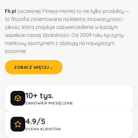
Fh.pl
(wcześniej Fitness-Home) to nie tylko produkty —
to filozofia zorientowana na klienta, innowacyjność i
jakość, która znajduje odzwierciedlenie w każdym
aspekcie naszej działalności. Od 2009 roku łączymy
markowy asortyment z obsługą na najwyższym
poziomie.
ZOBACZ WIĘCEJ
→
10+ tys.
ZAMÓWIEŃ MIESIĘCZNIE
4.9/5
OCENA KLIENTÓW