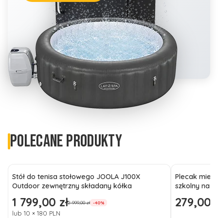
POLECANE PRODUKTY
Stół do tenisa stołowego JOOLA J100X
Plecak miejs
Outdoor zewnętrzny składany kółka
szkolny na l
1 799,00 zł
279,00 z
Cena promocyjna
Cena promo
2 999,00 zł
-40%
lub 10 × 180 PLN