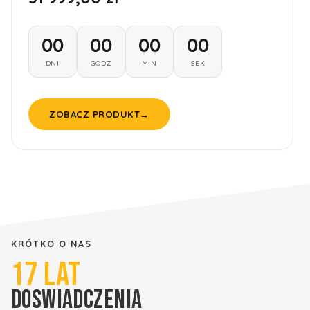
00
00
00
00
DNI
GODZ
MIN
SEK
ZOBACZ PRODUKT
→
KRÓTKO O NAS
17
LAT
DOSWIADCZENIA