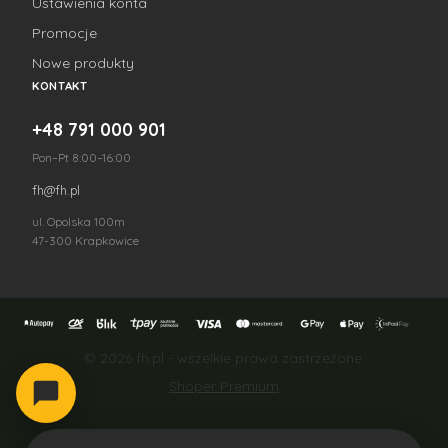
Ustawienia konta
Promocje
Nowe produkty
KONTAKT
+48 791 000 901
Pon–Pt 8:00–16:00
fh@fh.pl
ul. Opolska 100m
47-300 Krapkowice
© 2026 fh.pl - wszelkie prawa zastrzeżone.
Shoper Premium