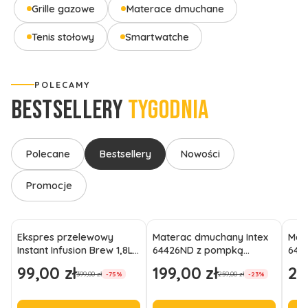
Grille gazowe
Materace dmuchane
Tenis stołowy
Smartwatche
POLECAMY
BESTSELLERY
TYGODNIA
Polecane
Bestsellery
Nowości
Promocje
Ekspres przelewowy
Materac dmuchany Intex
Mat
Instant Infusion Brew 1,8L
64426ND z pompką
6442
na 12 filiżanek czarny
191x99x46 jednoosobowy
wel
99,00 zł
199,00 zł
21
Cena promocyjna
Cena promocyjna
Cen
399,00 zł
259,00 zł
-75%
-23%
wysoki