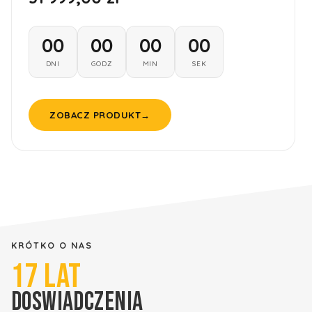
00
00
00
00
DNI
GODZ
MIN
SEK
ZOBACZ PRODUKT
→
KRÓTKO O NAS
17
LAT
DOSWIADCZENIA