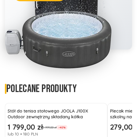
POLECANE PRODUKTY
Stół do tenisa stołowego JOOLA J100X
Plecak miejs
Outdoor zewnętrzny składany kółka
szkolny na l
1 799,00 zł
279,00 z
Cena promocyjna
Cena promo
2 999,00 zł
-40%
lub 10 × 180 PLN