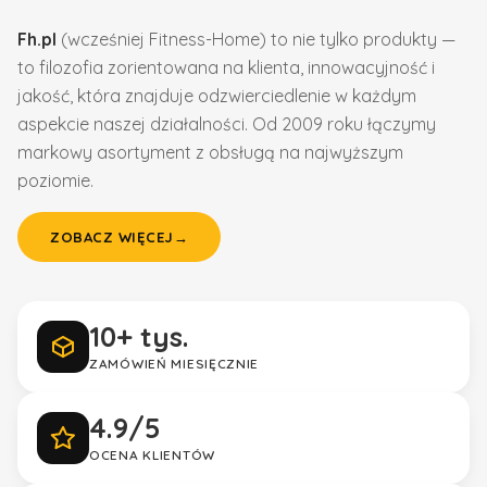
Fh.pl
(wcześniej Fitness-Home) to nie tylko produkty —
to filozofia zorientowana na klienta, innowacyjność i
jakość, która znajduje odzwierciedlenie w każdym
aspekcie naszej działalności. Od 2009 roku łączymy
markowy asortyment z obsługą na najwyższym
poziomie.
ZOBACZ WIĘCEJ
→
10+ tys.
ZAMÓWIEŃ MIESIĘCZNIE
4.9/5
OCENA KLIENTÓW