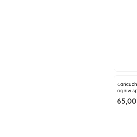
Łańcuch
Okazj
ogniw s
65,00
Cena pr