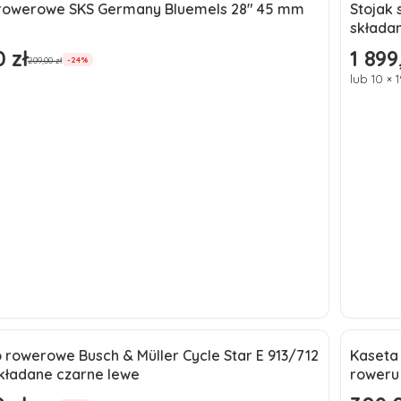
Do koszyka
rowerowe SKS Germany Bluemels 28" 45 mm
Stojak 
a
Okaz
składan
ć
Nowo
 zł
1 899
omocyjna
Cena p
209,00 zł
-24%
lub 10 × 
Do koszyka
 rowerowe Busch & Müller Cycle Star E 913/712
Kaseta
a
Okaz
składane czarne lewe
roweru
ć