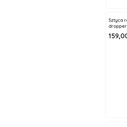
Sztyca 
Okazj
dropper
Nowoś
159,00
Cena pr