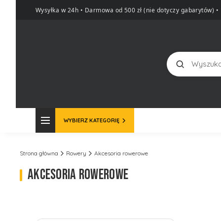
Wysyłka w 24h • Darmowa od 500 zł (nie dotyczy gabarytów)
•
Szukaj
WYBIERZ KATEGORIĘ
Strona główna
Rowery
Akcesoria rowerowe
AKCESORIA ROWEROWE