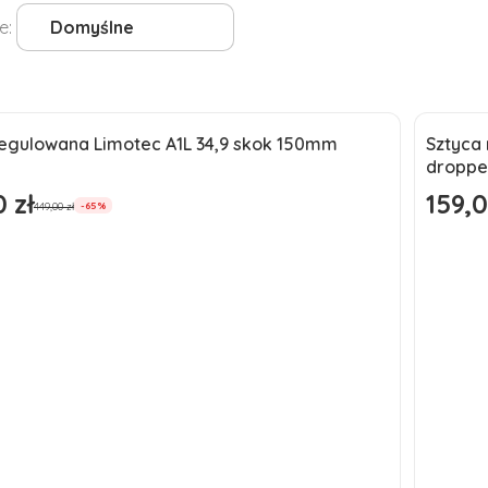
produktów
e:
Domyślne
regulowana Limotec A1L 34,9 skok 150mm
Sztyca
a
Okaz
droppe
ć
Nowo
 zł
159,0
omocyjna
Cena p
449,00 zł
-65%