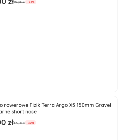
0 zł
romocyjna
399,00 zł
-23%
Do koszyka
ko rowerowe Fizik Terra Argo X5 150mm Gravel
ja
arne short nose
0 zł
romocyjna
499,00 zł
-30%