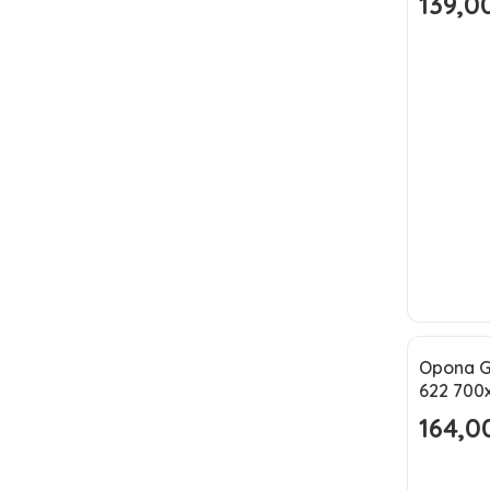
139,00
Cena pr
Opona Gr
Okazj
622 700
164,00
Cena pr