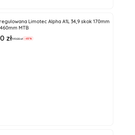
Do koszyka
 regulowana Limotec Alpha A1L 34,9 skok 170mm
ja
 460mm MTB
ść
0 zł
romocyjna
449,00 zł
-65%