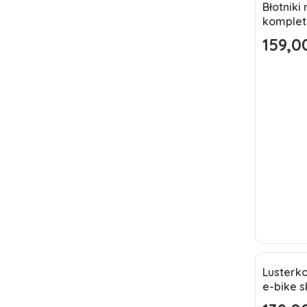
Błotniki 
Okazj
komplet
Nowoś
159,00
Cena pr
Lusterko
Okazj
e-bike 
Nowoś