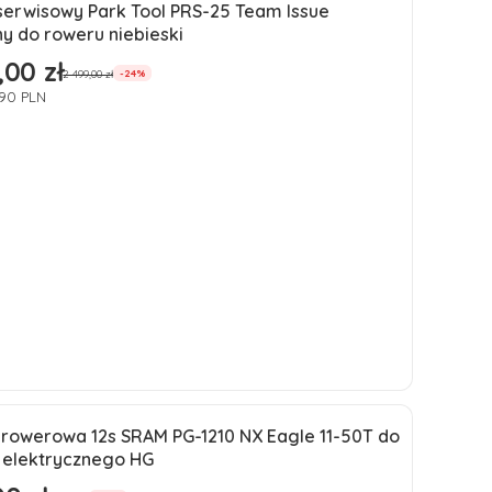
Do koszyka
serwisowy Park Tool PRS-25 Team Issue
ja
y do roweru niebieski
ść
,00 zł
romocyjna
2 499,00 zł
-24%
190 PLN
Do koszyka
 rowerowa 12s SRAM PG-1210 NX Eagle 11-50T do
ja
 elektrycznego HG