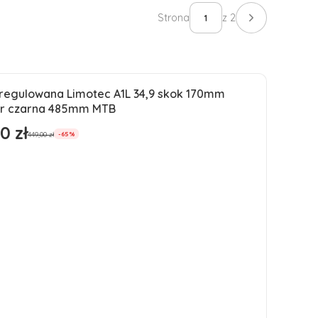
Strona
z 2
Następne pro
 regulowana Limotec A1L 34,9 skok 170mm
ja
r czarna 485mm MTB
ść
0 zł
romocyjna
449,00 zł
-65%