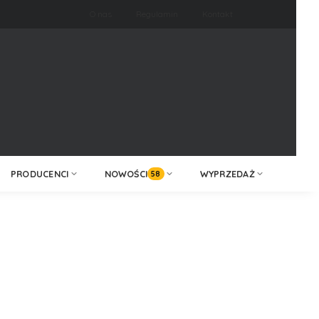
O nas
Regulamin
Kontakt
ZALOGUJ /
KONTAKT
ZAREJESTRUJ
PRODUCENCI
NOWOŚCI
WYPRZEDAŻ
58