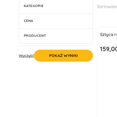
Lista 
KATEGORIE
Sortowani
CENA
Sztyca 
PRODUCENT
Okazj
Nowoś
159,00
Cena pr
POKAŻ WYNIKI
Wyczyść