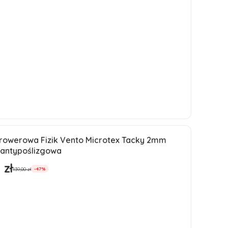
Do koszyka
 rowerowa Fizik Vento Microtex Tacky 2mm
ja
 antypoślizgowa
 zł
romocyjna
139,00 zł
-47%