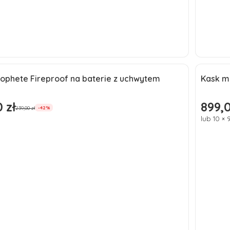
Do koszyka
rophete Fireproof na baterie z uchwytem
Kask m
a
Okaz
 zł
899,0
omocyjna
Cena p
239,00 zł
-42%
lub 10 × 