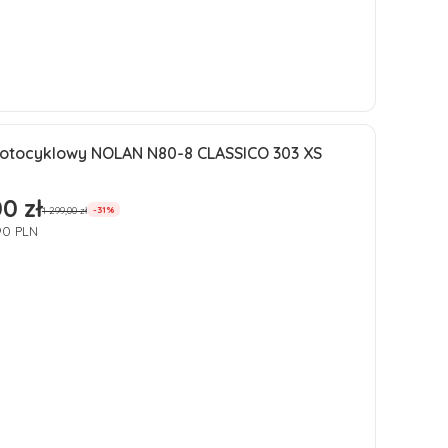
Do koszyka
otocyklowy NOLAN N80-8 CLASSICO 303 XS
ja
0 zł
romocyjna
1 299,00 zł
-31%
90 PLN