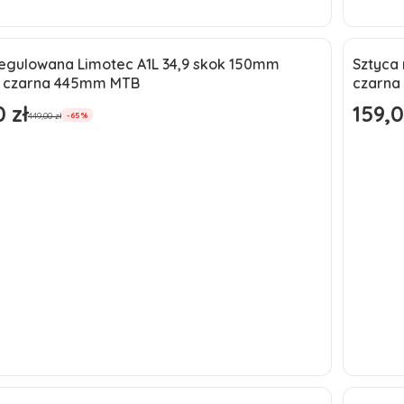
Do koszyka
regulowana Limotec A1L 34,9 skok 150mm
Sztyca
a
Okaz
 czarna 445mm MTB
czarna
ć
Nowo
 zł
159,0
omocyjna
Cena p
449,00 zł
-65%