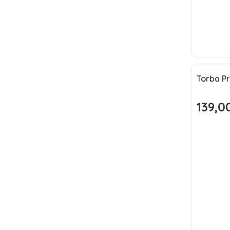
Torba P
Okazj
139,00
Cena pr