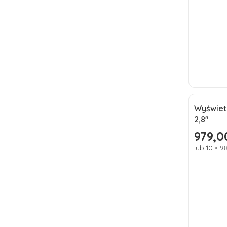
Wyświet
Okazj
2,8"
979,0
Cena pr
lub 10 × 9