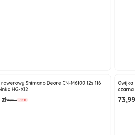
Do koszyka
 rowerowy Shimano Deore CN-M6100 12s 116
Owijka
a
Okaz
pinka HG-X12
czarna
 zł
73,99
omocyjna
Cena p
119,00 zł
-45%