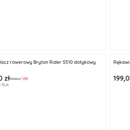
Do koszyka
lacz rowerowy Bryton Rider S510 dotykowy
Rękawi
a
0 zł
199,0
omocyjna
Cena
999,00 zł
-2%
8 PLN