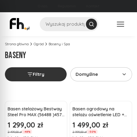
O nas
Regulamin
Kontakt
Szukaj
Strona główna
Ogród
Baseny i Spa
BASENY
Filtry
Domyślne
Lista produktów
Basen stelażowy Bestway
Basen ogrodowy na
Steel Pro MAX (56488 )457
stelażu oświetlenie LED +
× 107 cm pompa drabinka
pompa 457x107 cm
1 299,00 zł
1 499,00 zł
Cena promocyjna
Cena promocyjna
mata pokrywa
Bestway 561GD
2 499,00 zł
2 999,00 zł
-48%
-50%