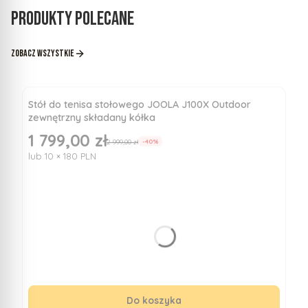
Produkty polecane
Zobacz wszystkie
Stół do tenisa stołowego JOOLA J100X Outdoor
zewnętrzny składany kółka
1 799,00 zł
Cena promocyjna
2 999,00 zł
-40%
lub 10 × 180 PLN
Do koszyka