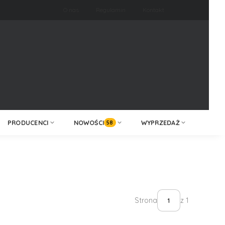
O nas
Regulamin
Kontakt
ZALOGUJ /
KONTAKT
ZAREJESTRUJ
PRODUCENCI
NOWOŚCI
WYPRZEDAŻ
58
Strona
z 1