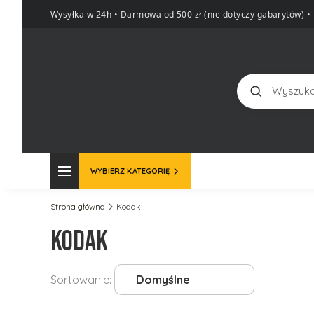
Wysyłka w 24h • Darmowa od 500 zł (nie dotyczy gabarytów)
•
Szukaj
WYBIERZ KATEGORIĘ
Strona główna
Kodak
Kodak
Lista produktów
Sortowanie:
Domyślne