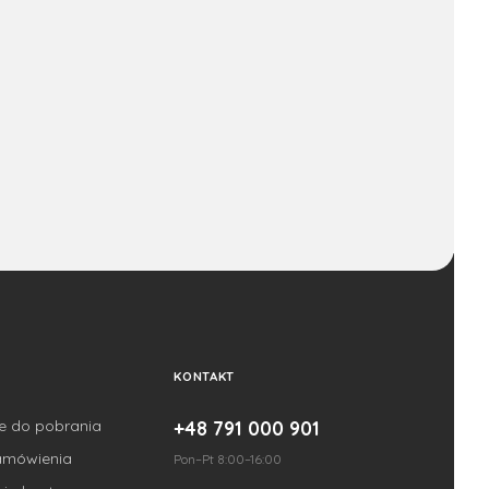
KONTAKT
je do pobrania
+48 791 000 901
amówienia
Pon–Pt 8:00–16:00