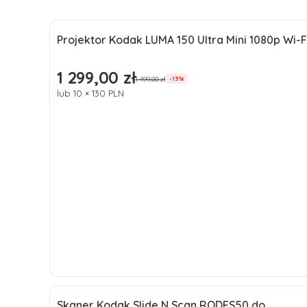
Projektor Kodak LUMA 150 Ultra Mini 1080p Wi-F
Okazja
1 299,00 zł
Cena promocyjna
1 499,00 zł
-13%
lub 10 × 130 PLN
Do koszyka
Skaner Kodak Slide N Scan RODFS50 do