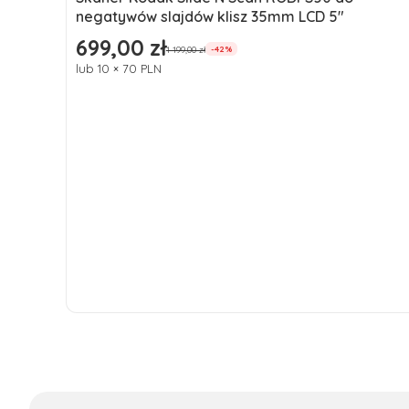
Okazja
negatywów slajdów klisz 35mm LCD 5"
699,00 zł
Cena promocyjna
1 199,00 zł
-42%
lub 10 × 70 PLN
Do koszyka