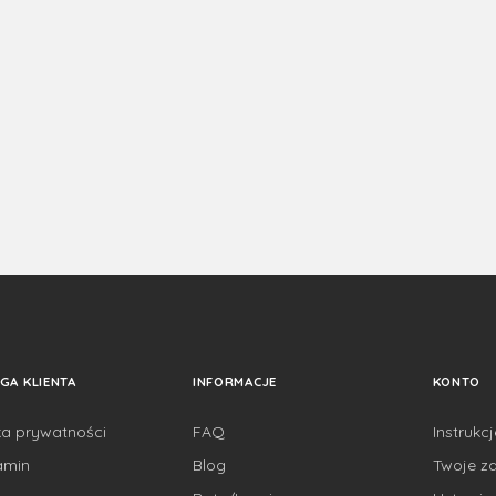
GA KLIENTA
INFORMACJE
KONTO
ka prywatności
FAQ
Instrukc
amin
Blog
Twoje z