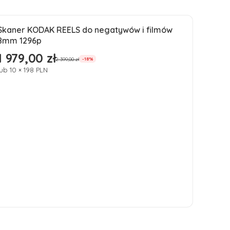
Skaner KODAK REELS do negatywów i filmów
Okazja
8mm 1296p
1 979,00 zł
Cena promocyjna
2 399,00 zł
-18%
lub 10 × 198 PLN
Do koszyka