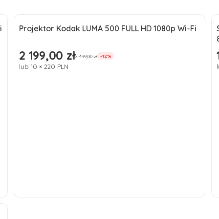
i
Projektor Kodak LUMA 500 FULL HD 1080p Wi-Fi
Okazja
2 199,00 zł
Cena promocyjna
2 499,00 zł
-12%
lub 10 × 220 PLN
Do koszyka