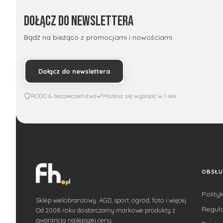
Dołącz do newslettera
Bądź na bieżąco z promocjami i nowościami.
Dołącz do newslettera
RODO & bezpieczeństwo
Możesz się wypisać w 1 sek
OBSŁU
Polity
Sklep wielobranżowy. AGD, sport, ogród, foto i więcej.
Regul
Od 2008 roku dostarczamy markowe produkty z
gwarancją najlepszej ceny.