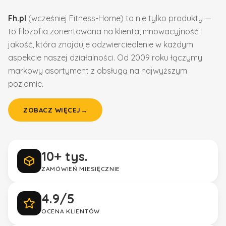
Fh.pl
(wcześniej Fitness-Home) to nie tylko produkty —
to filozofia zorientowana na klienta, innowacyjność i
jakość, która znajduje odzwierciedlenie w każdym
aspekcie naszej działalności. Od 2009 roku łączymy
markowy asortyment z obsługą na najwyższym
poziomie.
ZOBACZ WIĘCEJ
→
10+ tys.
ZAMÓWIEŃ MIESIĘCZNIE
4.9/5
OCENA KLIENTÓW