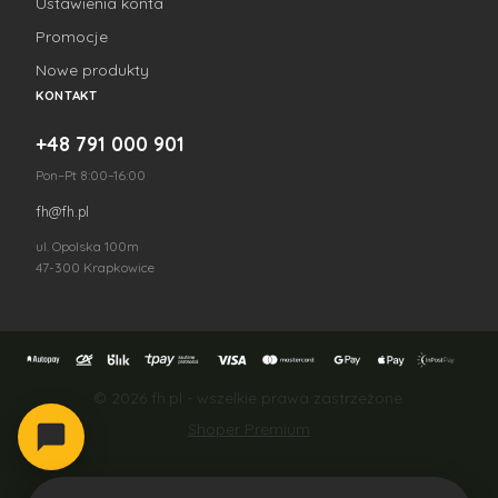
Ustawienia konta
Promocje
Nowe produkty
KONTAKT
+48 791 000 901
Pon–Pt 8:00–16:00
fh@fh.pl
ul. Opolska 100m
47-300 Krapkowice
© 2026 fh.pl - wszelkie prawa zastrzeżone.
Shoper Premium