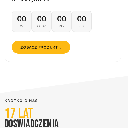
00
00
00
00
DNI
GODZ
MIN
SEK
ZOBACZ PRODUKT
→
KRÓTKO O NAS
17
LAT
DOSWIADCZENIA