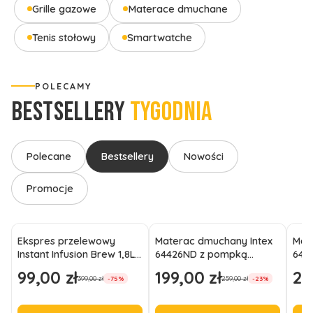
Grille gazowe
Materace dmuchane
Tenis stołowy
Smartwatche
POLECAMY
BESTSELLERY
TYGODNIA
Polecane
Bestsellery
Nowości
Promocje
Ekspres przelewowy
Materac dmuchany Intex
Mat
Instant Infusion Brew 1,8L
64426ND z pompką
6442
na 12 filiżanek czarny
191x99x46 jednoosobowy
wel
99,00 zł
199,00 zł
21
Cena promocyjna
Cena promocyjna
Cen
399,00 zł
259,00 zł
-75%
-23%
wysoki