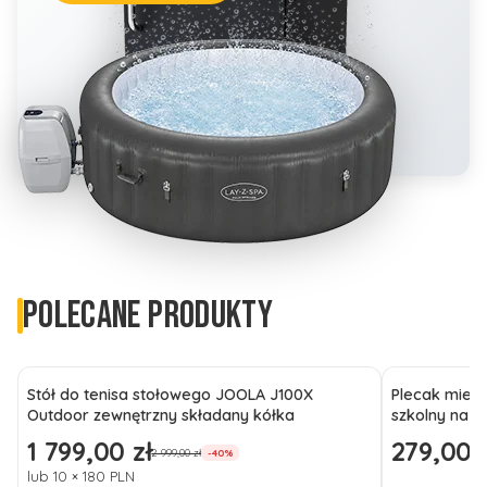
POLECANE PRODUKTY
Stół do tenisa stołowego JOOLA J100X
Plecak miejs
Outdoor zewnętrzny składany kółka
szkolny na l
1 799,00 zł
279,00 z
Cena promocyjna
Cena promo
2 999,00 zł
-40%
lub 10 × 180 PLN