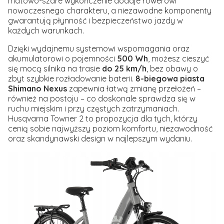
matowo-szare wykończenie dodaje rowerowi
nowoczesnego charakteru, a niezawodne komponenty
gwarantują płynność i bezpieczeństwo jazdy w
każdych warunkach.
Dzięki wydajnemu systemowi wspomagania oraz
akumulatorowi o pojemności
500 Wh
, możesz cieszyć
się mocą silnika na trasie
do 25 km/h
, bez obawy o
zbyt szybkie rozładowanie baterii.
8-biegowa piasta
Shimano Nexus
zapewnia łatwą zmianę przełożeń –
również na postoju – co doskonale sprawdza się w
ruchu miejskim i przy częstych zatrzymaniach.
Husqvarna Towner 2 to propozycja dla tych, którzy
cenią sobie najwyższy poziom komfortu, niezawodność
oraz skandynawski design w najlepszym wydaniu.