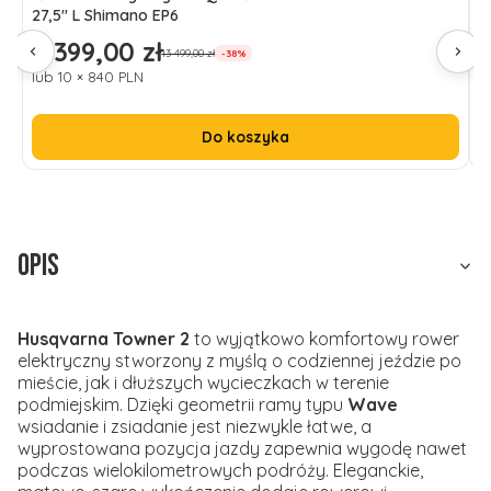
27,5" L Shimano EP6
Y
8 399,00 zł
8
Cena promocyjna
C
13 499,00 zł
-38%
lub 10 × 840 PLN
l
Do koszyka
Opis
Husqvarna Towner 2
to wyjątkowo komfortowy rower
elektryczny stworzony z myślą o codziennej jeździe po
mieście, jak i dłuższych wycieczkach w terenie
podmiejskim. Dzięki geometrii ramy typu
Wave
wsiadanie i zsiadanie jest niezwykle łatwe, a
wyprostowana pozycja jazdy zapewnia wygodę nawet
podczas wielokilometrowych podróży. Eleganckie,