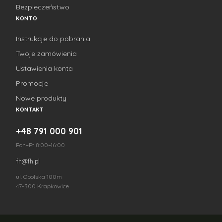
Bezpieczeństwo
KONTO
Instrukcje do pobrania
Twoje zamówienia
Ustawienia konta
Promocje
Nowe produkty
KONTAKT
+48 791 000 901
Pon–Pt 8:00–16:00
fh@fh.pl
ul. Opolska 100m
47-300 Krapkowice