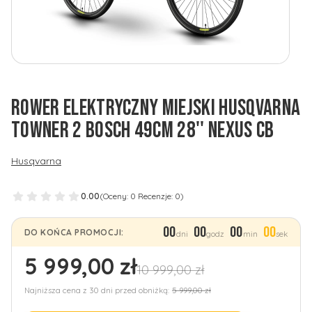
ROWER ELEKTRYCZNY MIEJSKI HUSQVARNA
TOWNER 2 BOSCH 49CM 28'' NEXUS CB
Husqvarna
0.00
(Oceny: 0 Recenzje: 0)
00
00
00
00
DO KOŃCA PROMOCJI:
dni
godz
min
sek
5 999,00 zł
10 999,00 zł
Najniższa cena z 30 dni przed obniżką:
5 999,00 zł