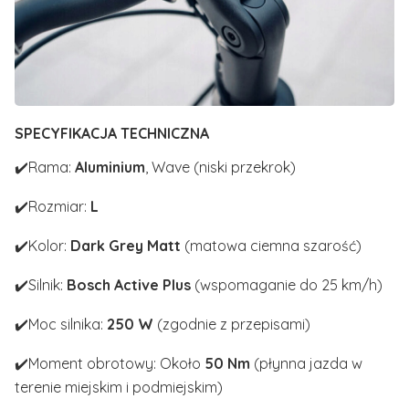
SPECYFIKACJA TECHNICZNA
✔️Rama:
Aluminium
, Wave (niski przekrok)
✔️Rozmiar:
L
✔️Kolor:
Dark Grey Matt
(matowa ciemna szarość)
✔️Silnik:
Bosch Active Plus
(wspomaganie do 25 km/h)
✔️Moc silnika:
250 W
(zgodnie z przepisami)
✔️Moment obrotowy: Około
50 Nm
(płynna jazda w
terenie miejskim i podmiejskim)