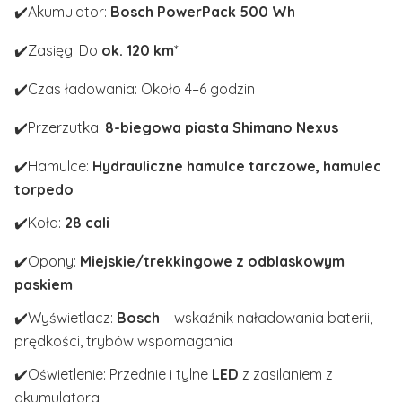
✔️Akumulator:
Bosch PowerPack 500 Wh
✔️Zasięg: Do
ok. 120 km
*
✔️Czas ładowania: Około 4–6 godzin
✔️Przerzutka:
8-biegowa piasta Shimano Nexus
✔️Hamulce:
Hydrauliczne hamulce tarczowe, hamulec
torpedo
✔️Koła:
28 cali
✔️Opony:
Miejskie/trekkingowe z odblaskowym
paskiem
✔️Wyświetlacz:
Bosch
– wskaźnik naładowania baterii,
prędkości, trybów wspomagania
✔️Oświetlenie: Przednie i tylne
LED
z zasilaniem z
akumulatora