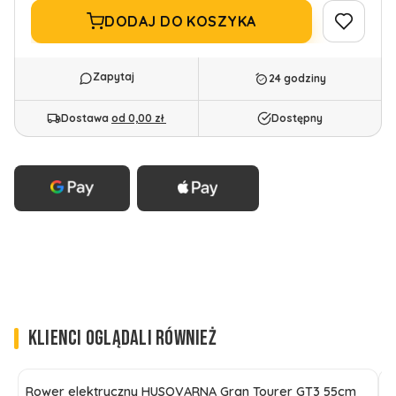
DODAJ DO KOSZYKA
24 godziny
Dostawa
od 0,00 zł
Dostępny
KLIENCI OGLĄDALI RÓWNIEŻ
Rower elektryczny HUSQVARNA Gran Tourer GT3 55cm
R