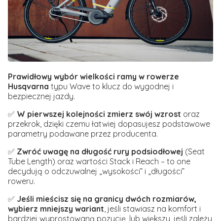
Prawidłowy wybór wielkości ramy w rowerze
Husqvarna
typu Wave to klucz do wygodnej i
bezpiecznej jazdy.
✅
W pierwszej kolejności zmierz swój wzrost
oraz
przekrok, dzięki czemu łatwiej dopasujesz podstawowe
parametry podawane przez producenta.
✅
Zwróć uwagę na długość rury podsiodłowej
(Seat
Tube Length) oraz wartości Stack i Reach – to one
decydują o odczuwalnej „wysokości” i „długości”
roweru.
✅
Jeśli mieścisz się na granicy dwóch rozmiarów,
wybierz mniejszy wariant
, jeśli stawiasz na komfort i
bardziej wyprostowaną pozycję, lub większy, jeśli zależy