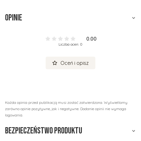
Opinie
0.00
Liczba ocen: 0
Oceń i opisz
Każda opinia przed publikacją musi zostać zatwierdzona. Wyświetlamy
zarówno opinie pozytywne, jak i negatywne. Dodanie opinii nie wymaga
logowania.
Bezpieczeństwo produktu