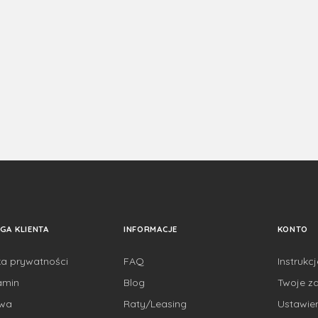
GA KLIENTA
INFORMACJE
KONTO
ka prywatności
FAQ
Instrukc
amin
Blog
Twoje z
awa
Raty/Leasing
Ustawie