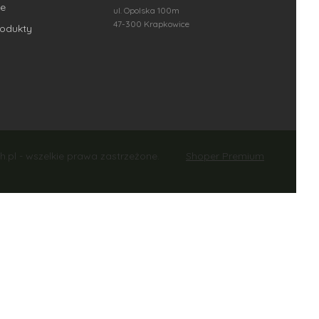
e
ul. Opolska 100m
47-300 Krapkowice
odukty
Shoper Premium
h.pl - wszelkie prawa zastrzeżone.