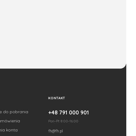
KONTAKT
je do pobrania
+48 791 000 901
amówienia
Pon–Pt 8:00–16:00
nia konta
fh@fh.pl