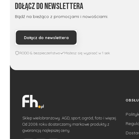
Dołącz do newslettera
Bądź na bieżąco z promocjami i nowościami.
Dołącz do newslettera
RODO & bezpieczeństwo
Możesz się wypisać w 1 sek
OBSŁU
Polity
Sklep wielobranżowy. AGD, sport, ogród, foto i więcej.
Regul
Od 2008 roku dostarczamy markowe produkty z
gwarancją najlepszej ceny.
Dost