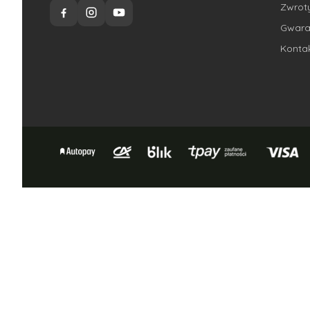
Zwroty
Gwara
Konta