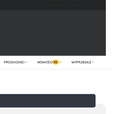
O nas
Regulamin
Kontakt
ZALOGUJ /
KONTAKT
ZAREJESTRUJ
PRODUCENCI
NOWOŚCI
WYPRZEDAŻ
56