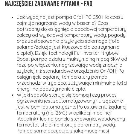
NAJCZĘŚCIEJ ZADAWANE PYTANIA - FAQ
Jak wydajna jest pompa Gre HPGIC30 i ile czasu
zajmuje nagrzanie wody w basenie?
Czas
potrzebny do osiągnięcia docelowej temperatury
zależy od wyjściowej temperatury wody, pogody
oraz zastosowania przykrycia solarnego (folia
solarna/żaluzja jest kluczowa dla zatrzymania
ciepła!). Dzięki technologii Full Inverter i trybowi
Boost pompa działa z maksymalną mocą 5kW od
razu po włączeniu, nagrzewając wodę znacznie
szybciej niż standardowe urządzenia On/Off. Po
osiągnięciu żądanej temperatury pompa
przechodzi w tryb Eco, zużywając minimalne ilości
energii na podtrzymanie ciepła.
W jaki sposób steruje się pompą i czy proces
ogrzewania jest zautomatyzowany?
Urządzenie
jest w pełni automatyczne. Po ustawieniu żądanej
temperatury (np. 26°C) w aplikacji mobilnej
iAqualink+ lub na panelu sterowania, wbudowany
termostat stale monitoruje parametry wody.
Pompa sama decyduje, z jaką mocą musi