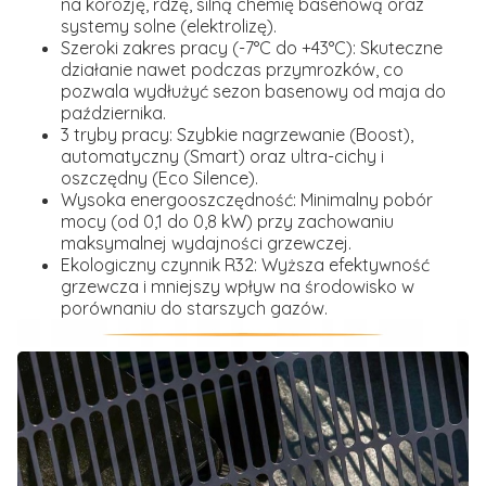
na korozję, rdzę, silną chemię basenową oraz
systemy solne (elektrolizę).
Szeroki zakres pracy (-7°C do +43°C):
Skuteczne
działanie nawet podczas przymrozków, co
pozwala wydłużyć sezon basenowy od maja do
października.
3 tryby pracy:
Szybkie nagrzewanie (Boost),
automatyczny (Smart) oraz ultra-cichy i
oszczędny (Eco Silence).
Wysoka energooszczędność:
Minimalny pobór
mocy (od 0,1 do 0,8 kW) przy zachowaniu
maksymalnej wydajności grzewczej.
Ekologiczny czynnik R32:
Wyższa efektywność
grzewcza i mniejszy wpływ na środowisko w
porównaniu do starszych gazów.