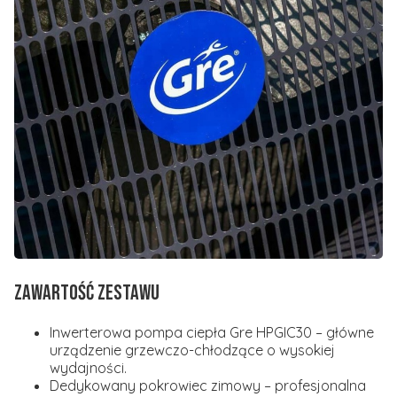
ZAWARTOŚĆ ZESTAWU
Inwerterowa pompa ciepła Gre HPGIC30
– główne
urządzenie grzewczo-chłodzące o wysokiej
wydajności.
Dedykowany pokrowiec zimowy
– profesjonalna