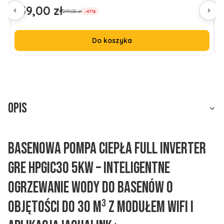
159,00 zł
9
Cena promocyjna
C
299,00 zł
-47%
Do koszyka
Opis
Basenowa Pompa Ciepła Full Inverter
Gre HPGIC30 5kW – Inteligentne
Ogrzewanie Wody do Basenów o
Objętości do 30 m³ z Modułem WiFi i