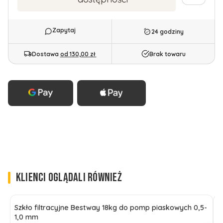
24 godziny
Dostawa
od 130,00 zł
Brak towaru
KLIENCI OGLĄDALI RÓWNIEŻ
Szkło filtracyjne Bestway 18kg do pomp piaskowych 0,5-
S
1,0 mm
1