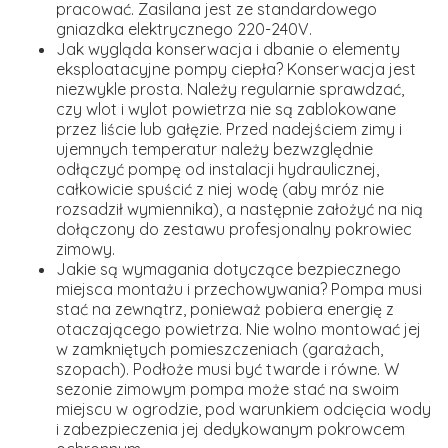
pracować. Zasilana jest ze standardowego
gniazdka elektrycznego 220-240V.
Jak wygląda konserwacja i dbanie o elementy
eksploatacyjne pompy ciepła?
Konserwacja jest
niezwykle prosta. Należy regularnie sprawdzać,
czy wlot i wylot powietrza nie są zablokowane
przez liście lub gałęzie. Przed nadejściem zimy i
ujemnych temperatur należy bezwzględnie
odłączyć pompę od instalacji hydraulicznej,
całkowicie spuścić z niej wodę (aby mróz nie
rozsadził wymiennika), a następnie założyć na nią
dołączony do zestawu profesjonalny pokrowiec
zimowy.
Jakie są wymagania dotyczące bezpiecznego
miejsca montażu i przechowywania?
Pompa musi
stać na zewnątrz, ponieważ pobiera energię z
otaczającego powietrza. Nie wolno montować jej
w zamkniętych pomieszczeniach (garażach,
szopach). Podłoże musi być twarde i równe. W
sezonie zimowym pompa może stać na swoim
miejscu w ogrodzie, pod warunkiem odcięcia wody
i zabezpieczenia jej dedykowanym pokrowcem