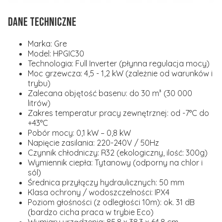
Dane Techniczne
Marka:
Gre
Model:
HPGIC30
Technologia:
Full Inverter (płynna regulacja mocy)
Moc grzewcza:
4,5 - 1,2 kW (zależnie od warunków i
trybu)
Zalecana objętość basenu:
do 30 m³ (30 000
litrów)
Zakres temperatur pracy zewnętrznej:
od -7°C do
+43°C
Pobór mocy:
0,1 kW – 0,8 kW
Napięcie zasilania:
220-240V / 50Hz
Czynnik chłodniczy:
R32 (ekologiczny, ilość: 300g)
Wymiennik ciepła:
Tytanowy (odporny na chlor i
sól)
Średnica przyłączy hydraulicznych:
50 mm
Klasa ochrony / wodoszczelności:
IPX4
Poziom głośności (z odległości 10m):
ok. 31 dB
(bardzo cicha praca w trybie Eco)