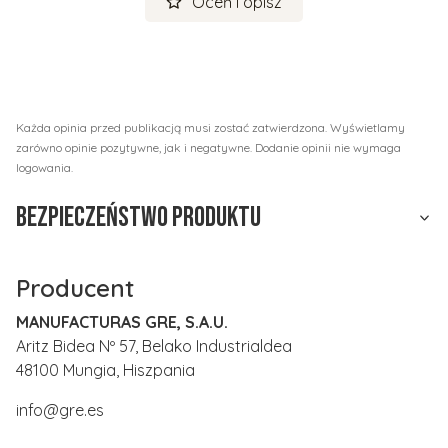
Oceń i opisz
Każda opinia przed publikacją musi zostać zatwierdzona. Wyświetlamy
zarówno opinie pozytywne, jak i negatywne. Dodanie opinii nie wymaga
logowania.
Bezpieczeństwo produktu
Producent
MANUFACTURAS GRE, S.A.U.
Aritz Bidea Nº 57, Belako Industrialdea
48100 Mungia, Hiszpania
info@gre.es