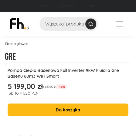
O nas
Regulamin
Kontakt
Szukaj
Strona główna
Gre
Lista produktów
Pompa Ciepła Basenowa Full Inverter 9kW Fluidra Gre
Basenu 60m3 WiFi Smart
5 199,00 zł
Cena promocyjna
8 639,00 zł
-40%
lub 10 × 520 PLN
Do koszyka