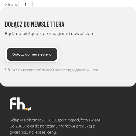
Strona
z 1
Dołącz do newslettera
Bądź na bieżąco z promocjami i nowościami.
Dołącz do newslettera
RODO & bezpieczeństwo
Możesz się wypisać w 1 sek
Sklep wielobranżowy. AGD, sport, ogród, foto i więcej.
Od 2008 roku dostarczamy markowe produkty z
gwarancją najlepszej ceny.