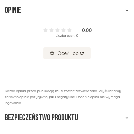
Opinie
0.00
Liczba ocen: 0
Oceń i opisz
Każda opinia przed publikacją musi zostać zatwierdzona. Wyświetlamy
zarówno opinie pozytywne, jak i negatywne. Dodanie opinii nie wymaga
logowania.
Bezpieczeństwo produktu