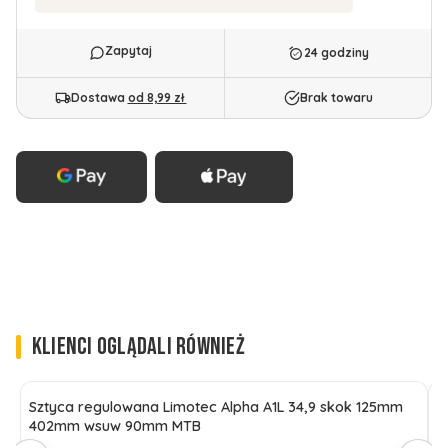
24 godziny
Dostawa
od 8,99 zł
Brak towaru
KLIENCI OGLĄDALI RÓWNIEŻ
Sztyca regulowana Limotec Alpha A1L 34,9 skok 125mm
S
402mm wsuw 90mm MTB