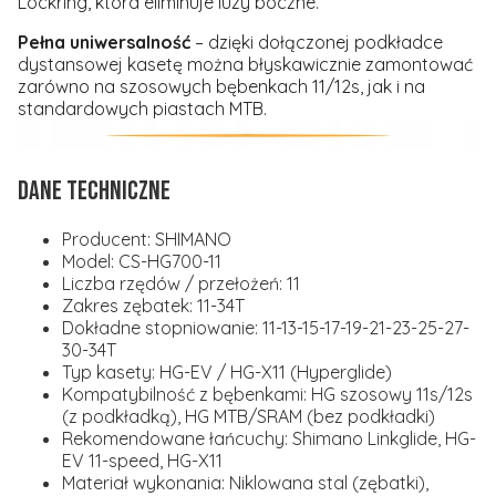
Lockring, która eliminuje luzy boczne.
Pełna uniwersalność
– dzięki dołączonej podkładce
dystansowej kasetę można błyskawicznie zamontować
zarówno na szosowych bębenkach 11/12s, jak i na
standardowych piastach MTB.
DANE TECHNICZNE
Producent:
SHIMANO
Model:
CS-HG700-11
Liczba rzędów / przełożeń:
11
Zakres zębatek:
11-34T
Dokładne stopniowanie:
11-13-15-17-19-21-23-25-27-
30-34T
Typ kasety:
HG-EV / HG-X11 (Hyperglide)
Kompatybilność z bębenkami:
HG szosowy 11s/12s
(z podkładką), HG MTB/SRAM (bez podkładki)
Rekomendowane łańcuchy:
Shimano Linkglide, HG-
EV 11-speed, HG-X11
Materiał wykonania:
Niklowana stal (zębatki),