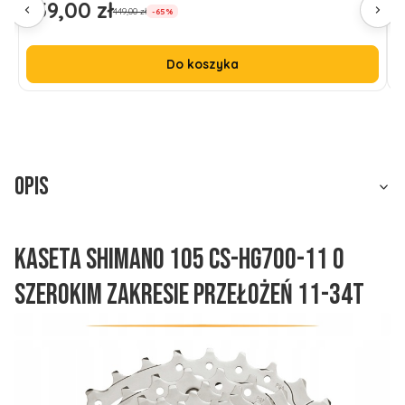
159,00 zł
1
Cena promocyjna
C
449,00 zł
-65%
Do koszyka
Opis
Kaseta Shimano 105 CS-HG700-11 o
szerokim zakresie przełożeń 11-34T