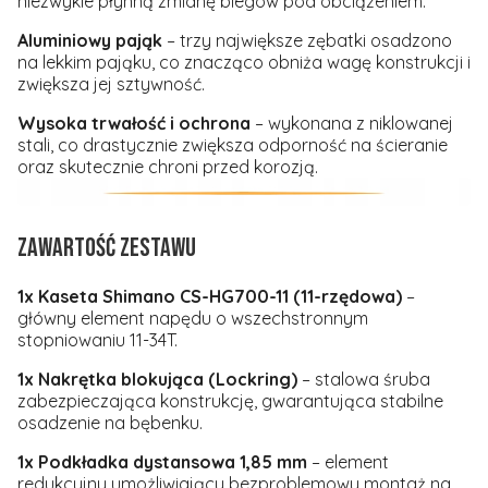
niezwykle płynną zmianę biegów pod obciążeniem.
Aluminiowy pająk
– trzy największe zębatki osadzono
na lekkim pająku, co znacząco obniża wagę konstrukcji i
zwiększa jej sztywność.
Wysoka trwałość i ochrona
– wykonana z niklowanej
stali, co drastycznie zwiększa odporność na ścieranie
oraz skutecznie chroni przed korozją.
ZAWARTOŚĆ ZESTAWU
1x Kaseta Shimano CS-HG700-11 (11-rzędowa)
–
główny element napędu o wszechstronnym
stopniowaniu 11-34T.
1x Nakrętka blokująca (Lockring)
– stalowa śruba
zabezpieczająca konstrukcję, gwarantująca stabilne
osadzenie na bębenku.
1x Podkładka dystansowa 1,85 mm
– element
redukcyjny umożliwiający bezproblemowy montaż na