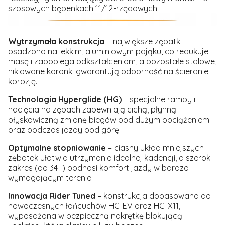
szosowych bębenkach 11/12-rzędowych.
Wytrzymała konstrukcja
– największe zębatki
osadzono na lekkim, aluminiowym pająku, co redukuje
masę i zapobiega odkształceniom, a pozostałe stalowe,
niklowane koronki gwarantują odporność na ścieranie i
korozję.
Technologia Hyperglide (HG)
– specjalne rampy i
nacięcia na zębach zapewniają cichą, płynną i
błyskawiczną zmianę biegów pod dużym obciążeniem
oraz podczas jazdy pod górę.
Optymalne stopniowanie
– ciasny układ mniejszych
zębatek ułatwia utrzymanie idealnej kadencji, a szeroki
zakres (do 34T) podnosi komfort jazdy w bardzo
wymagającym terenie.
Innowacja Rider Tuned
– konstrukcja dopasowana do
nowoczesnych łańcuchów HG-EV oraz HG-X11,
wyposażona w bezpieczną nakrętkę blokującą