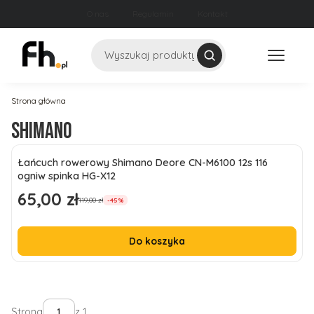
O nas
Regulamin
Kontakt
Szukaj
Strona główna
Shimano
Lista produktów
Łańcuch rowerowy Shimano Deore CN-M6100 12s 116
ogniw spinka HG-X12
65,00 zł
Cena promocyjna
119,00 zł
-45%
Do koszyka
Strona
z 1