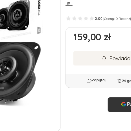
JBL
0.00
(Oceny: 0 Recenzj
Cena
159,00 zł
Powiado
24 g