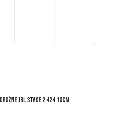
Do
Do
Do
koszyka
koszyka
koszyka
rożne JBL STAGE 2 424 10cm