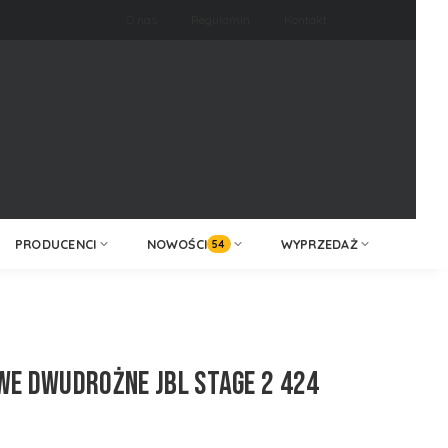
O nas
Regulamin
Kontakt
ZALOGUJ /
KONTAKT
ZAREJESTRUJ
PRODUCENCI
NOWOŚCI
WYPRZEDAŻ
54
WE DWUDROŻNE JBL STAGE 2 424