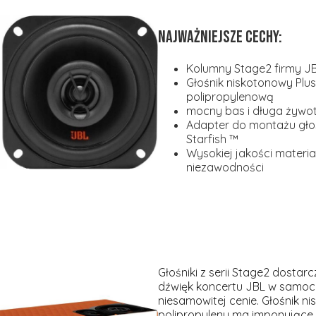
NAJWAŻNIEJSZE CECHY:
Kolumny Stage2 firmy J
Głośnik niskotonowy Pl
polipropylenową
mocny bas i długa żywo
Adapter do montażu gł
Starfish ™
Wysokiej jakości materi
niezawodności
Głośniki z serii Stage2 dosta
dźwięk koncertu JBL w samoch
niesamowitej cenie. Głośnik 
polipropylenu ma imponujące 