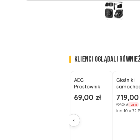
KLIENCI OGLĄDALI RÓWNIE
AEG
Głośniki
Okazja
Prostownik
samocho
Automatyczny
JBLSPKSD
69,00 zł
719,00 
Cena
Cena pro
z
Stadium
939,00 zł
-23%
Mikroproceso
dwudrożn
lub 10 × 72 
rem AEG LD4
6/12V, 4A
OUTLET