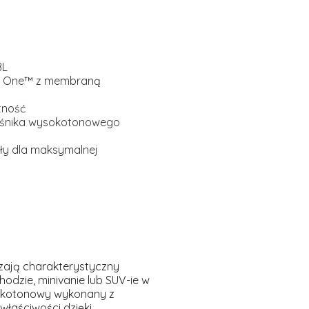
BL
us One™ z membraną
tność
ośnika wysokotonowego
ały dla maksymalnej
rczają charakterystyczny
odzie, minivanie lub SUV-ie w
niskotonowy wykonany z
właściwości dzięki