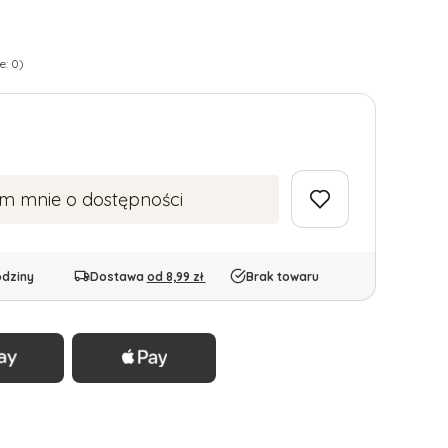
e: 0)
m mnie o dostępności
odziny
Dostawa
od 8,99 zł
Brak towaru