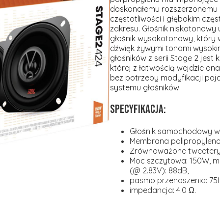
doskonałemu rozszerzonemu 
częstotliwości i głębokim czę
zakresu. Głośnik niskotonowy
głośnik wysokotonowy, który 
dźwięk żywymi tonami wysoki
głośników z serii Stage 2 jest 
której z łatwością wejdzie o
bez potrzeby modyfikacji poja
systemu głośników.
Specyfikacja:
Głośnik samochodowy ws
Membrana polipropylen
Zrównoważone tweetery 
Moc szczytowa: 150W, mo
(@ 2.83V): 88dB,
pasmo przenoszenia: 75H
impedancja: 4.0 Ω.