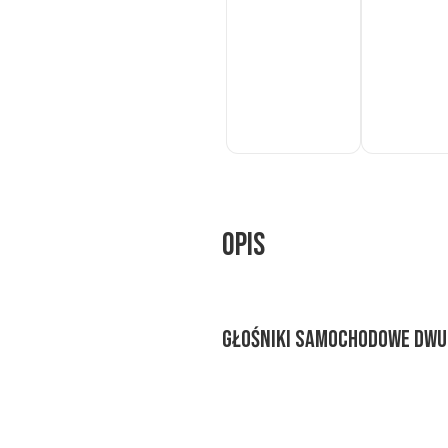
Do
Do
koszyka
koszyka
Opis
Głośniki samochodowe dwud