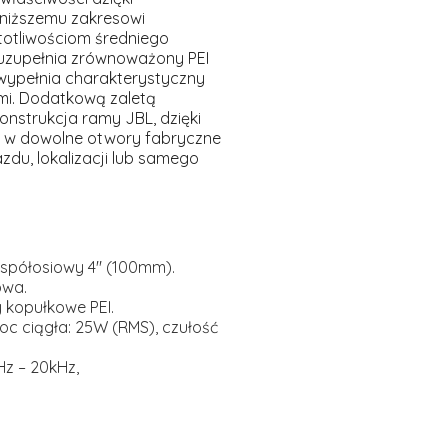
niższemu zakresowi
stotliwościom średniego
 uzupełnia zrównoważony PEI
wypełnia charakterystyczny
mi. Dodatkową zaletą
konstrukcja ramy JBL, dzięki
na w dowolne otwory fabryczne
zdu, lokalizacji lub samego
półosiowy 4" (100mm).
owa.
kopułkowe PEI.
c ciągła: 25W (RMS), czułość
z – 20kHz,