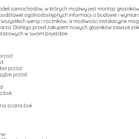
deli samochodów, w których możliwy jest montaż głośników
podstawie ogólnodostępnych informacji o budowie i wymiar
wszystkich wersji i roczników, a możliwości instalacyjne mog
rza. Dlatego przed zakupem nowych głośników zawsze zal
tażowych w swoim pojeździe.
przód
ód
bie przód
zybie przód
ód
na bok
lna ściana bok
zwi