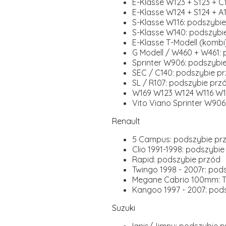
E-Klasse W123 + S123 + C
E-Klasse W124 + S124 + A
S-Klasse W116: podszybi
S-Klasse W140: podszybi
E-Klasse T-Modell (kombi
G Modell / W460 + W461: 
Sprinter W906: podszybi
SEC / C140: podszybie p
SL / R107: podszybie prz
W169 W123 W124 W116 W1
Vito Viano Sprinter W906
Renault
5 Campus: podszybie pr
Clio 1991-1998: podszybi
Rapid: podszybie przód
Twingo 1998 - 2007r: pod
Megane Cabrio 100mm: T
Kangoo 1997 - 2007: pods
Suzuki
Ignis/Jimny: podszybie 