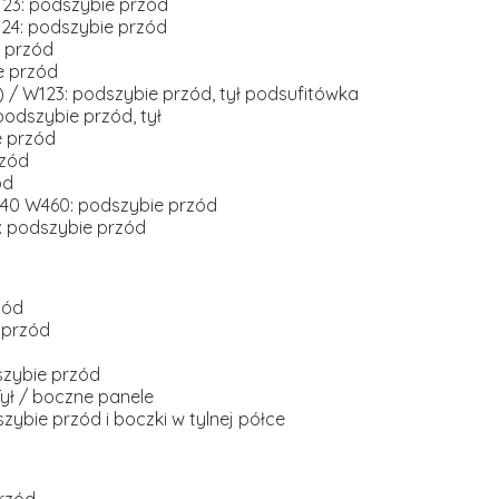
123: podszybie przód
124: podszybie przód
e przód
e przód
) / W123: podszybie przód, tył podsufitówka
podszybie przód, tył
e przód
rzód
ód
40 W460: podszybie przód
: podszybie przód
zód
e przód
szybie przód
ył / boczne panele
zybie przód i boczki w tylnej półce
przód