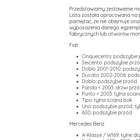
Przedstawiamy zestawienie mo
Lista została opracowana na 
pamiętać, że nie obejmuje ona 
wyposażenia danego egzempla
fabrycznych lub otworów mon
Fiat
Cinquecento: podszybie 
Seicento: podszybie prz
Doblo 2001-2010: podszy
Ducato 2002-2006: pods
Doblo: podszybie przód
Panda < 2003: drzwi prz
Punto < 2003: tylna ścia
Tipo: tylna ściana bok
Uno: podszybie przód, ty
600: podszybie przód
Mercedes Benz
A-Klasse / W169: tylne dr