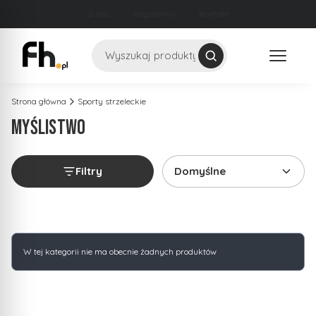
O nas
Regulamin
Kontakt
Szukaj
Strona główna
Sporty strzeleckie
MYŚLISTWO
Filtry
Domyślne
Lista produktów
W tej kategorii nie ma obecnie żadnych produktów