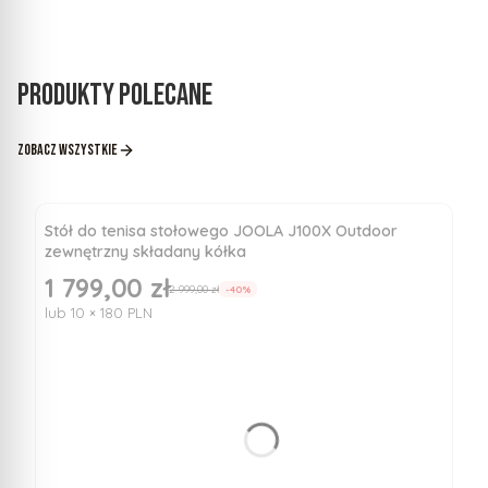
Produkty polecane
Zobacz wszystkie
Stół do tenisa stołowego JOOLA J100X Outdoor
zewnętrzny składany kółka
1 799,00 zł
Cena promocyjna
2 999,00 zł
-40%
lub 10 × 180 PLN