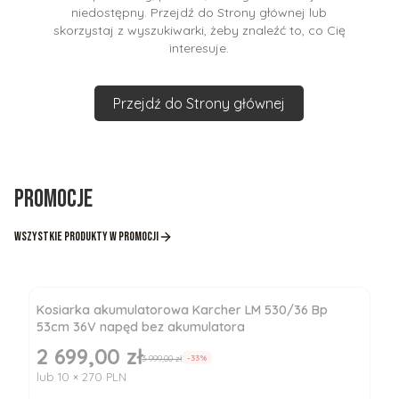
niedostępny. Przejdź do Strony głównej lub
skorzystaj z wyszukiwarki, żeby znaleźć to, co Cię
interesuje.
Przejdź do Strony głównej
Promocje
Wszystkie produkty w promocji
Kosiarka akumulatorowa Karcher LM 530/36 Bp
53cm 36V napęd bez akumulatora
2 699,00 zł
Cena promocyjna
3 999,00 zł
-33%
lub 10 × 270 PLN