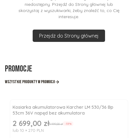
niedostępny. Przejdź do Strony głównej lub
skorzystaj z wyszukiwarki, żeby znaleźć to, co Cię
interesuje.
Przejdź do Strony głównej
Promocje
Wszystkie produkty w promocji
Kosiarka akumulatorowa Karcher LM 530/36 Bp
53cm 36V napęd bez akumulatora
2 699,00 zł
Cena promocyjna
3 999,00 zł
-33%
lub 10 × 270 PLN