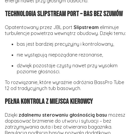
energii nawet przy głośnym odsłuchu.
Technologia Slipstream Port – bas bez szumów
Opatentowany przez JBL port
Slipstream
eliminuje
turbulencje powietrza wewnątrz obudowy. Dzięki temu:
bas jest bardziej precyzyjny i kontrolowany,
nie występują niepożądane rezonanse,
dźwięk pozostaje czysty nawet przy wysokim
poziomie głośności.
To rozwiązanie, które wyraźnie odróżnia BassPro Tube
12 od tradycyjnych tub basowych.
Pełna kontrola z miejsca kierowcy
Dzięki
zdalnemu sterowaniu głośnością basu
możesz
dopasować brzmienie do utworu i sytuacji – bez
zatrzymywania auta i bez otwierania bagażnika.
Regulacja podbicia basów pozwala dodatkowo