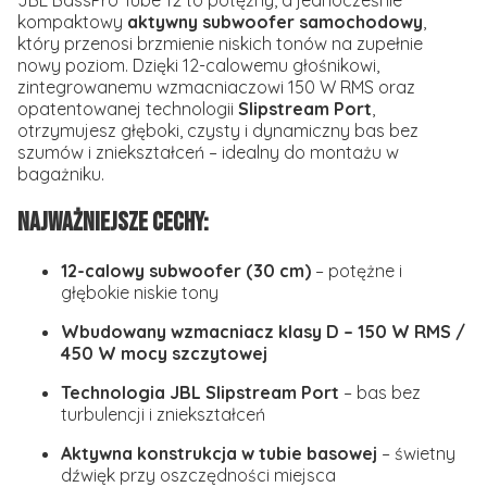
JBL BassPro Tube 12 to potężny, a jednocześnie
kompaktowy
aktywny subwoofer samochodowy
,
który przenosi brzmienie niskich tonów na zupełnie
nowy poziom. Dzięki 12-calowemu głośnikowi,
zintegrowanemu wzmacniaczowi 150 W RMS oraz
opatentowanej technologii
Slipstream Port
,
otrzymujesz głęboki, czysty i dynamiczny bas bez
szumów i zniekształceń – idealny do montażu w
bagażniku.
Najważniejsze cechy:
12-calowy subwoofer (30 cm)
– potężne i
głębokie niskie tony
Wbudowany wzmacniacz klasy D – 150 W RMS /
450 W mocy szczytowej
Technologia JBL Slipstream Port
– bas bez
turbulencji i zniekształceń
Aktywna konstrukcja w tubie basowej
– świetny
dźwięk przy oszczędności miejsca