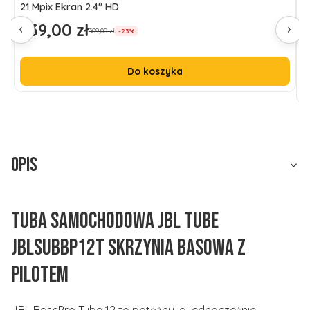
21 Mpix Ekran 2.4" HD
239,00 zł
9
Cena promocyjna
C
309,00 zł
-23%
l
Do koszyka
Opis
Tuba samochodowa JBL Tube
JBLSUBBP12T skrzynia basowa z
pilotem