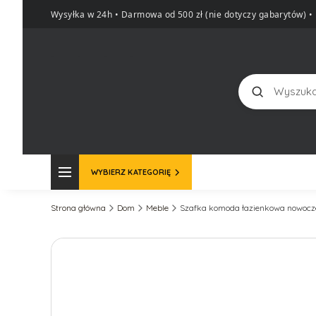
Wysyłka w 24h • Darmowa od 500 zł (nie dotyczy gabarytów)
•
Szukaj
WYBIERZ KATEGORIĘ
Strona główna
Dom
Meble
Szafka komoda łazienkowa nowocz