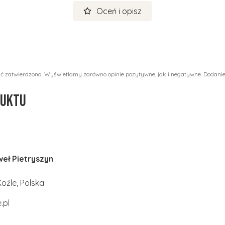
Oceń i opisz
ać zatwierdzona. Wyświetlamy zarówno opinie pozytywne, jak i negatywne. Dodanie
duktu
eł Pietryszyn
oźle, Polska
.pl