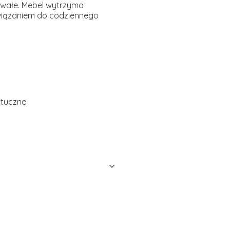
rwałe. Mebel wytrzyma
wiązaniem do codziennego
ztuczne