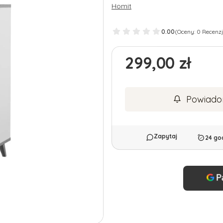
Homit
0.00
(Oceny: 0 Recenzj
Cena
299,00 zł
Powiado
24 go