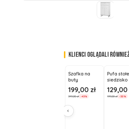
KLIENCI OGLĄDALI RÓWNIE
Szafka na
Pufa stoł
Okazja
Okazja
buty
siedzisko
SONGMICS z
toaletki
199,00 zł
129,00 
Cena promocyjna
Cena pro
siedziskiem
sypialni
349,00 zł
199,00 zł
-43%
-35%
tapicerowany
tapicero
m do 150kg
różowa