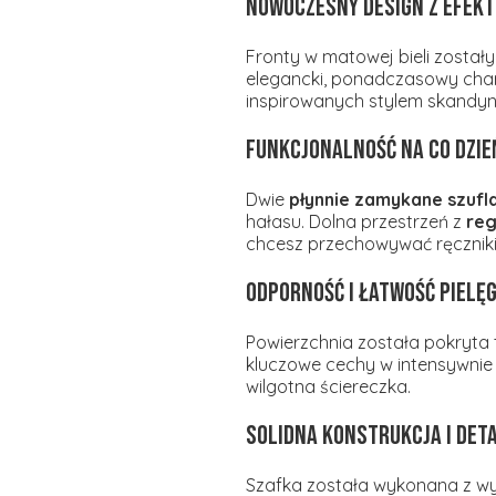
Nowoczesny design z efek
Fronty w matowej bieli zosta
elegancki, ponadczasowy chara
inspirowanych stylem skandy
Funkcjonalność na co dzie
Dwie
płynnie zamykane szufl
hałasu. Dolna przestrzeń z
reg
chcesz przechowywać ręczniki,
Odporność i łatwość pielę
Powierzchnia została pokryta
kluczowe cechy w intensywnie
wilgotna ściereczka.
Solidna konstrukcja i det
Szafka została wykonana z wy