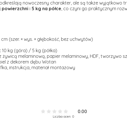
podkreślają nowoczesny charakter, ale są także wyjątkowo t
j powierzchni
i
5 kg na półce
, co czyni go praktycznym roz
8 cm (szer. × wys. × głębokość, bez uchwytów)
:
10 kg (góra) / 5 kg (półka)
z żywicą melaminową, papier melaminowy, HDF, tworzywo s
iel z dekorem dębu Wotan
fka, instrukcja, materiał montażowy
0.00
Liczba ocen: 0