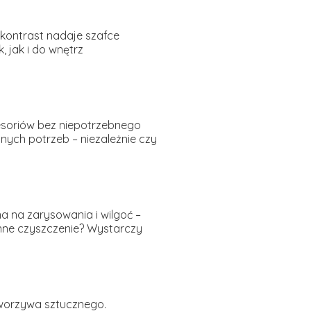
kontrast nadaje szafce
 jak i do wnętrz
oriów bez niepotrzebnego
ych potrzeb – niezależnie czy
na na zarysowania i wilgoć –
enne czyszczenie? Wystarczy
tworzywa sztucznego.