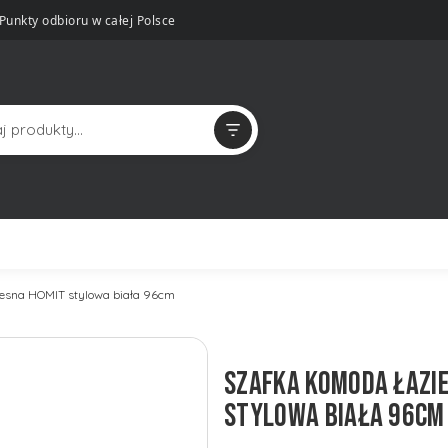
Punkty odbioru w całej Polsce
esna HOMIT stylowa biała 96cm
SZAFKA KOMODA ŁAZI
STYLOWA BIAŁA 96CM