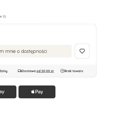
e: 0)
m mnie o dostępności
dziny
Dostawa
od 20,00 zł
Brak towaru