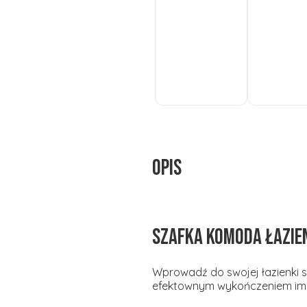
Do
Do
koszyka
koszyka
Opis
Szafka komoda łazie
Wprowadź do swojej łazienki st
efektownym wykończeniem imit