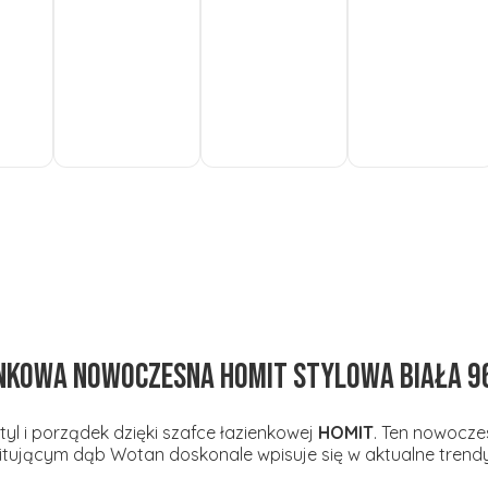
Do
Do
Zobacz
koszyka
koszyka
produkt
nkowa nowoczesna HOMIT stylowa biała 
yl i porządek dzięki szafce łazienkowej
HOMIT
. Ten nowocze
ującym dąb Wotan doskonale wpisuje się w aktualne trendy