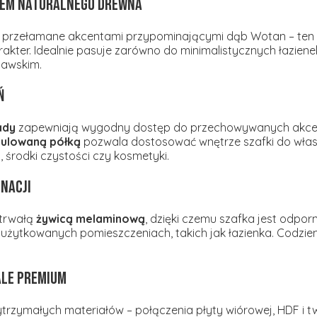
tem naturalnego drewna
ły przełamane akcentami przypominającymi dąb Wotan – ten 
kter. Idealnie pasuje zarówno do minimalistycznych łazienek,
nawskim.
ń
ady
zapewniają wygodny dostęp do przechowywanych akces
ulowaną półką
pozwala dostosować wnętrze szafki do własn
 środki czystości czy kosmetyki.
gnacji
 trwałą
żywicą melaminową
, dzięki czemu szafka jest odpor
 użytkowanych pomieszczeniach, takich jak łazienka. Codzi
ale premium
trzymałych materiałów – połączenia płyty wiórowej, HDF i 