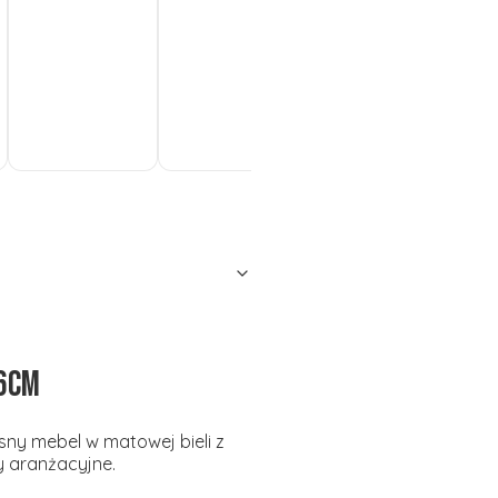
Do
Do
Do
koszyka
koszyka
koszyka
ko
96cm
sny mebel w matowej bieli z
 aranżacyjne.