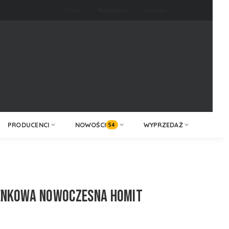
O nas
Regulamin
Kontakt
ZALOGUJ /
KONTAKT
ZAREJESTRUJ
PRODUCENCI
NOWOŚCI
WYPRZEDAŻ
54
ENKOWA NOWOCZESNA HOMIT