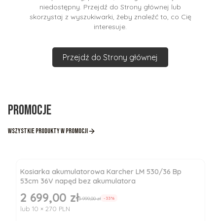
niedostępny. Przejdź do Strony głównej lub
skorzystaj z wyszukiwarki, żeby znaleźć to, co Cię
interesuje.
Przejdź do Strony głównej
Promocje
Wszystkie produkty w promocji
Kosiarka akumulatorowa Karcher LM 530/36 Bp
53cm 36V napęd bez akumulatora
2 699,00 zł
Cena promocyjna
3 999,00 zł
-33%
lub 10 × 270 PLN