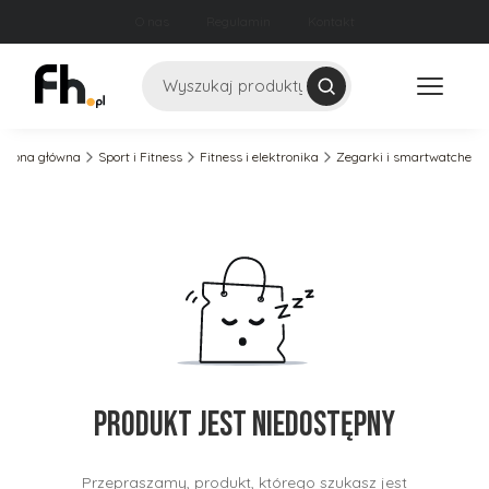
O nas
Regulamin
Kontakt
Szukaj
Strona główna
Sport i Fitness
Fitness i elektronika
Zegarki i smartwatche
Produkt jest niedostępny
Przepraszamy, produkt, którego szukasz jest