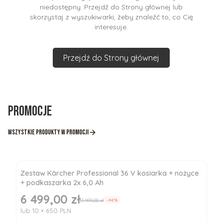
niedostępny. Przejdź do Strony głównej lub
skorzystaj z wyszukiwarki, żeby znaleźć to, co Cię
interesuje.
Przejdź do Strony głównej
Promocje
Wszystkie produkty w promocji
Zestaw Kärcher Professional 36 V kosiarka + nożyce
+ podkaszarka 2x 6,0 Ah
6 499,00 zł
Cena promocyjna
11 999,00 zł
-46%
lub 10 × 650 PLN