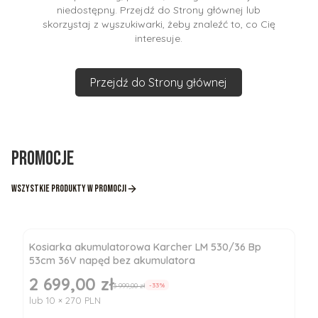
niedostępny. Przejdź do Strony głównej lub
skorzystaj z wyszukiwarki, żeby znaleźć to, co Cię
interesuje.
Przejdź do Strony głównej
Promocje
Wszystkie produkty w promocji
Kosiarka akumulatorowa Karcher LM 530/36 Bp
53cm 36V napęd bez akumulatora
2 699,00 zł
Cena promocyjna
3 999,00 zł
-33%
lub 10 × 270 PLN