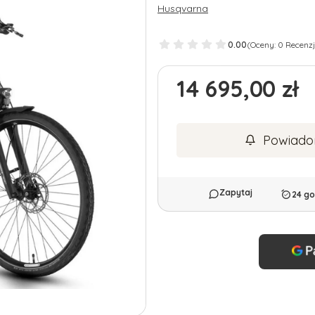
Husqvarna
0.00
(Oceny: 0 Recenzj
Cena
14 695,00 zł
Powiado
24 go