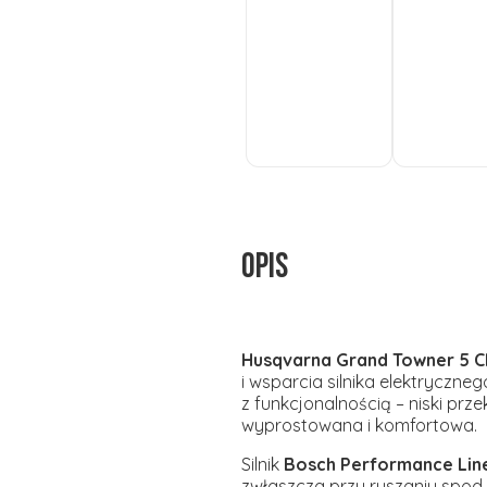
Do
Do
koszyka
koszyka
Opis
Husqvarna Grand Towner 5 
i wsparcia silnika elektryczn
z funkcjonalnością – niski pr
wyprostowana i komfortowa.
Silnik
Bosch Performance Lin
zwłaszcza przy ruszaniu spod