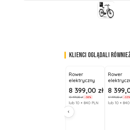
KLIENCI OGLĄDALI RÓWNIE
Rower
Rower
Okazja
Okazja
elektryczny
elektrycz
Nowość
Nowość
HUSQVARNA
HUSQVAR
8 399,00 zł
8 399,0
Cena promocyjna
Cena pro
Gran Tourer
Grand Pa
13 499,00 zł
17 999,00 zł
-38%
-53
GT3 55cm
4 M 28''
lub 10 × 840 PLN
lub 10 × 84
27,5" L
YAMAHA 
Shimano EP6