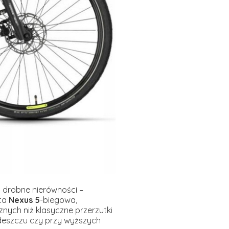
 drobne nierówności –
sta
Nexus 5
-biegowa,
nych niż klasyczne przerzutki
deszczu czy przy wyższych