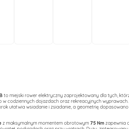
Do
Do
Do
koszyka
koszyka
koszyka
CB
to miejski rower elektryczny zaprojektowany dla tych, któr
ego w codziennych dojazdach oraz rekreacyjnych wyprawach. J
zekrok ułatwia wsiadanie i zsiadanie, a geometrię dopasowano
e
z maksymalnym momentem obrotowym
75 Nm
zapewnia 
 świateł, podjazdach oraz przy wiatrach. Duży, zintegrowan