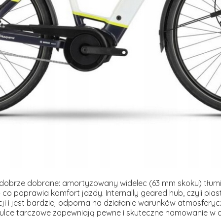
obrze dobrane: amortyzowany widelec (63 mm skoku) tłumi
y – co poprawia komfort jazdy. Internally geared hub, czyli pia
i i jest bardziej odporna na działanie warunków atmosferycz
ulce tarczowe zapewniają pewne i skuteczne hamowanie w 