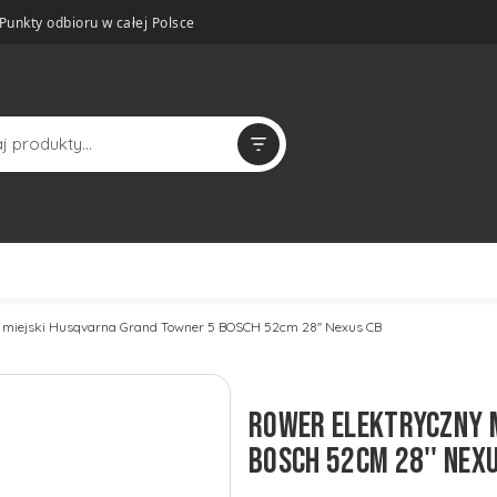
Punkty odbioru w całej Polsce
 miejski Husqvarna Grand Towner 5 BOSCH 52cm 28'' Nexus CB
ROWER ELEKTRYCZNY 
BOSCH 52CM 28'' NEX