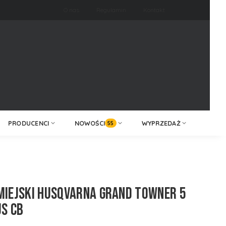
O nas
Regulamin
Kontakt
ZALOGUJ /
KONTAKT
ZAREJESTRUJ
PRODUCENCI
NOWOŚCI
WYPRZEDAŻ
55
MIEJSKI HUSQVARNA GRAND TOWNER 5
US CB