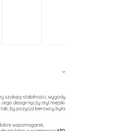
Do
Do
Do
koszyka
koszyka
koszyka
ko
zy szukają stabilności, wygody
ego design łączy styl miejski
 tak, by pozycja kierowcy była
dobre wspomaganie,
y akumulator o pojemności
630