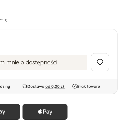
e: 0)
m mnie o dostępności
dziny
Dostawa
od 0,00 zł
Brak towaru