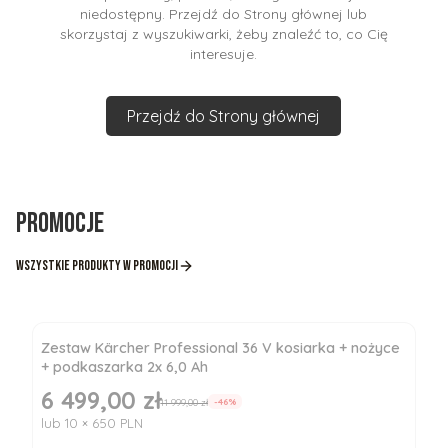
niedostępny. Przejdź do Strony głównej lub
skorzystaj z wyszukiwarki, żeby znaleźć to, co Cię
interesuje.
Przejdź do Strony głównej
Promocje
Wszystkie produkty w promocji
Zestaw Kärcher Professional 36 V kosiarka + nożyce
+ podkaszarka 2x 6,0 Ah
6 499,00 zł
Cena promocyjna
11 999,00 zł
-46%
lub 10 × 650 PLN