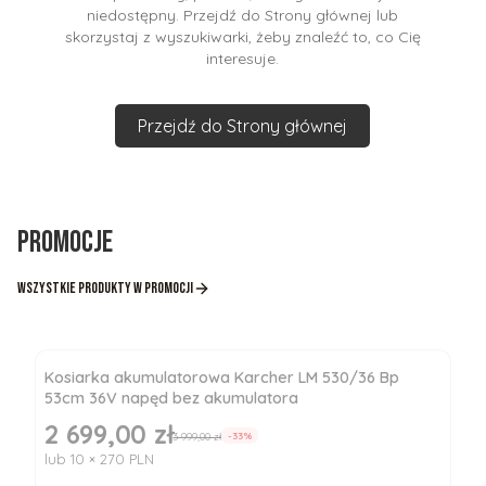
niedostępny. Przejdź do Strony głównej lub
skorzystaj z wyszukiwarki, żeby znaleźć to, co Cię
interesuje.
Przejdź do Strony głównej
Promocje
Wszystkie produkty w promocji
Kosiarka akumulatorowa Karcher LM 530/36 Bp
53cm 36V napęd bez akumulatora
2 699,00 zł
Cena promocyjna
3 999,00 zł
-33%
lub 10 × 270 PLN