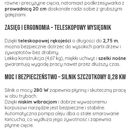
równe i precyzyjne cięcia, natomiast podkrzesywarka z
prowadnicą 20 cm
doskonale radzi sobie z grubszymi
gałęziami.
Zasięg i ergonomia – teleskopowy wysięgnik
Dzięki
teleskopowej rękojeści
o długości do
2,75 m
,
można bezpiecznie dotrzeć do wysokich partii drzew i
żywopłotów bez drabiny.
Lekka konstrukcja (4,67 kg), miękki uchwyt i
szelki nośne
gwarantują wygodę pracy nawet przez dłuższy czas.
Moc i bezpieczeństwo – silnik szczotkowy 0,28 kW
Silnik o mocy
280 W
zapewnia płynną i skuteczną pracę
w obu trybach.
Dzięki
niskim wibracjom
i dobrze wyważonemu
korpusowi narzędzie jest bezpieczne i stabilne.
Automatyczna pompa oleju dba o stałe smarowanie
łańcucha, co wydłuża jego żywotność i zapewnia
płynne cięcie.