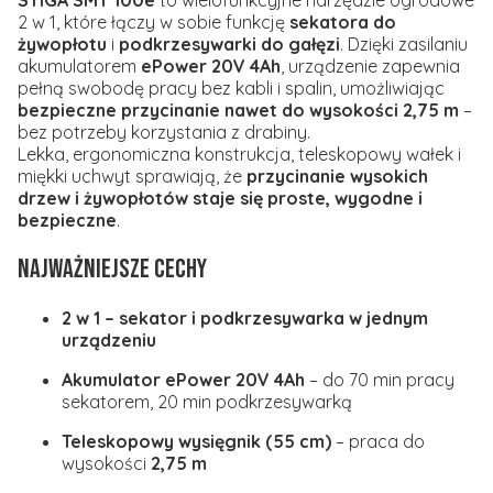
STIGA SMT 100e
to wielofunkcyjne narzędzie ogrodowe
2 w 1, które łączy w sobie funkcję
sekatora do
żywopłotu
i
podkrzesywarki do gałęzi
. Dzięki zasilaniu
akumulatorem
ePower 20V 4Ah
, urządzenie zapewnia
pełną swobodę pracy bez kabli i spalin, umożliwiając
bezpieczne przycinanie nawet do wysokości 2,75 m
–
bez potrzeby korzystania z drabiny.
Lekka, ergonomiczna konstrukcja, teleskopowy wałek i
miękki uchwyt sprawiają, że
przycinanie wysokich
drzew i żywopłotów staje się proste, wygodne i
bezpieczne
.
Najważniejsze cechy
2 w 1 – sekator i podkrzesywarka w jednym
urządzeniu
Akumulator ePower 20V 4Ah
– do 70 min pracy
sekatorem, 20 min podkrzesywarką
Teleskopowy wysięgnik (55 cm)
– praca do
wysokości
2,75 m