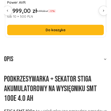
Power AVR
A
4 999,00 zł
2
Cena promocyjna
C
5 999,00 zł
-17%
lub 10 × 500 PLN
Do koszyka
Opis
Podkrzesywarka + sekator STIGA
akumulatorowy na wysięgniku SMT
100e 4.0 Ah