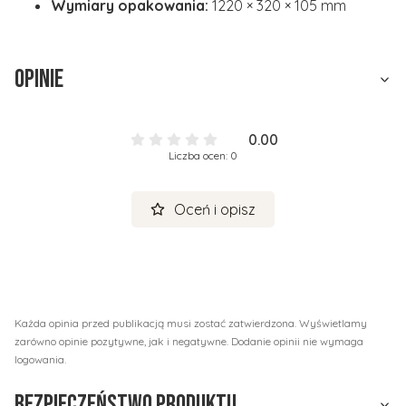
Wymiary opakowania:
1220 × 320 × 105 mm
Opinie
0.00
Liczba ocen: 0
Oceń i opisz
Każda opinia przed publikacją musi zostać zatwierdzona. Wyświetlamy
zarówno opinie pozytywne, jak i negatywne. Dodanie opinii nie wymaga
logowania.
Bezpieczeństwo produktu