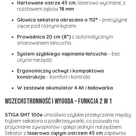
Hartowane ostrze 45 cm
, laserowo wycinane, z
rozstawem zębów
18 mm
Głowica sekatora obracana o 112°
– precyzyjne
cięcie pod różnymi kątami
Prowadnica 20 cm (8”)
z automatycznym
smarowaniem łańcucha
System szybkiego napinania łańcucha
– bez
użycia narzędzi
Ergonomiczny uchwyt i kompaktowa
konstrukcja
– komfort i kontrola
W zestawie akumulator 4 Ah i ładowarka
Wszechstronność i wygoda – funkcja 2 w 1
STIGA SMT 100e
umożliwia szybkie przełączanie między
trybem sekatora a podkrzesywarki, co pozwala na
przycinanie żywopłotów i gałęzi jednym narzędziem.
Sekator z
laserowo ciętym ostrzem 45 cm
zapewnia