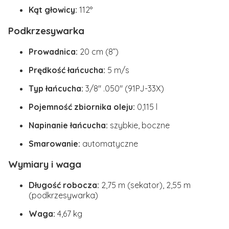
Kąt głowicy:
112°
Podkrzesywarka
Prowadnica:
20 cm (8”)
Prędkość łańcucha:
5 m/s
Typ łańcucha:
3/8" .050" (91PJ-33X)
Pojemność zbiornika oleju:
0,115 l
Napinanie łańcucha:
szybkie, boczne
Smarowanie:
automatyczne
Wymiary i waga
Długość robocza:
2,75 m (sekator), 2,55 m
(podkrzesywarka)
Waga:
4,67 kg