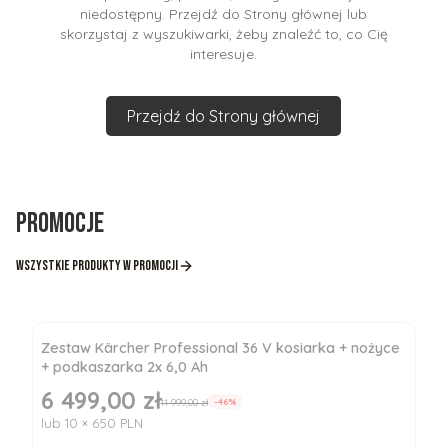
niedostępny. Przejdź do Strony głównej lub
skorzystaj z wyszukiwarki, żeby znaleźć to, co Cię
interesuje.
Przejdź do Strony głównej
Promocje
Wszystkie produkty w promocji
Zestaw Kärcher Professional 36 V kosiarka + nożyce
+ podkaszarka 2x 6,0 Ah
6 499,00 zł
Cena promocyjna
11 999,00 zł
-46%
lub 10 × 650 PLN