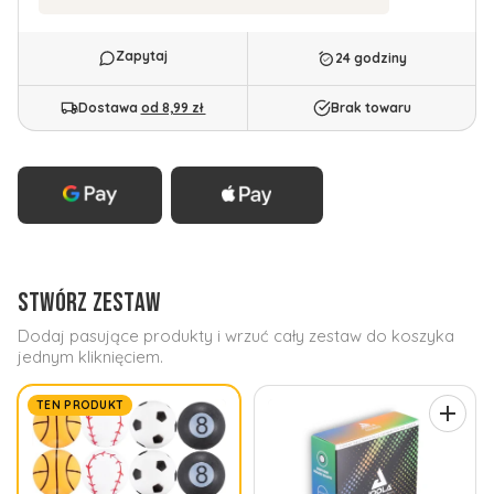
24 godziny
Dostawa
od 8,99 zł
Brak towaru
STWÓRZ ZESTAW
Dodaj pasujące produkty i wrzuć cały zestaw do koszyka
jednym kliknięciem.
TEN PRODUKT