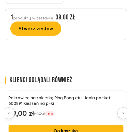
sztuk
1
39,00 zł
produkty w zestawie
Stwórz zestaw
KLIENCI OGLĄDALI RÓWNIEŻ
Pokrowiec na rakietkę Ping Pong etui Joola pocket
Z
600891 kieszeń na piłki
4
99,00 zł
1
Cena promocyjna
C
149,00 zł
-34%
Do koszyka