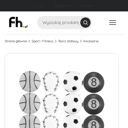
O nas
Regulamin
Kontakt
Szukaj
Strona główna
Sport i Fitness
Tenis stołowy
Akcesoria