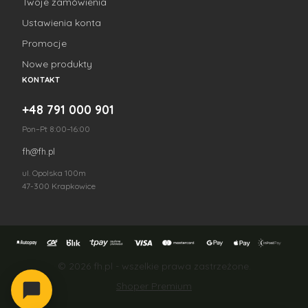
Twoje zamówienia
Ustawienia konta
Promocje
Nowe produkty
KONTAKT
+48 791 000 901
Pon–Pt 8:00–16:00
fh@fh.pl
ul. Opolska 100m
47-300 Krapkowice
© 2026 fh.pl - wszelkie prawa zastrzeżone.
Shoper Premium