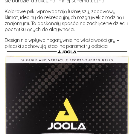
się bardziej atrakcyjna i mniej schematyczna.
Kolorowe piłki wprowadzają luźniejszy, zabawowy
klimat, idealny do rekreacyjnych rozgrywek z rodziną i
znajomymi. To doskonały sposób na zachęcenie dzieci i
początkujących do aktywności.
Design nie wpływa negatywnie na właściwości gry –
piłeczki zachowują stabilne parametry odbicia.