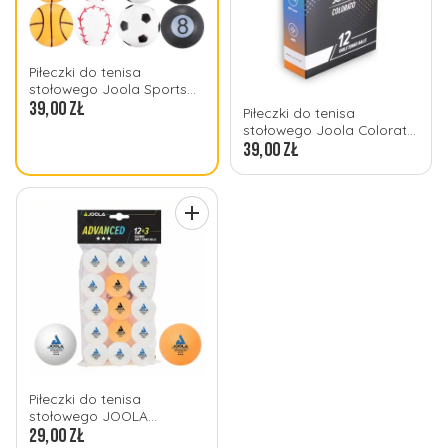
Piłeczki do tenisa
stołowego Joola Sports
zestaw 12 sztuk
39,00 zł
Piłeczki do tenisa
stołowego Joola Colorato
zestaw 12 sztuk
39,00 zł
Piłeczki do tenisa
stołowego JOOLA
Advanced Training 15
29,00 zł