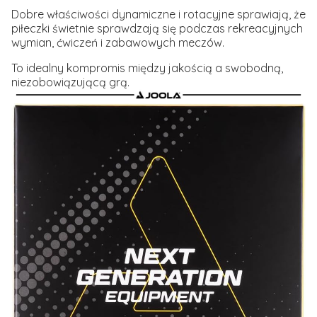
Dobre właściwości dynamiczne i rotacyjne sprawiają, że
piłeczki świetnie sprawdzają się podczas rekreacyjnych
wymian, ćwiczeń i zabawowych meczów.
To idealny kompromis między jakością a swobodną,
niezobowiązującą grą.