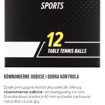
Równomierne odbicie i dobra kontrola
Dzięki precyzyjnej konstrukcji piłeczki oferują
równomierne odbicie
i przewidywalny tor lotu.
Standardowa średnica 40 mm pozwala zachować
naturalne czucie gry.