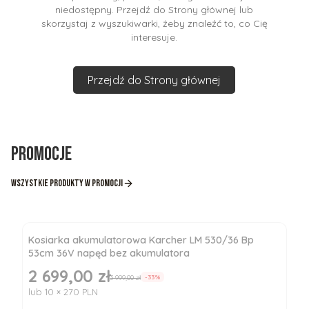
niedostępny. Przejdź do Strony głównej lub
skorzystaj z wyszukiwarki, żeby znaleźć to, co Cię
interesuje.
Przejdź do Strony głównej
Promocje
Wszystkie produkty w promocji
Kosiarka akumulatorowa Karcher LM 530/36 Bp
53cm 36V napęd bez akumulatora
2 699,00 zł
Cena promocyjna
3 999,00 zł
-33%
lub 10 × 270 PLN