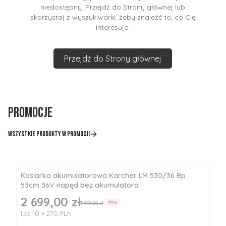
niedostępny. Przejdź do Strony głównej lub
skorzystaj z wyszukiwarki, żeby znaleźć to, co Cię
interesuje.
Przejdź do Strony głównej
Promocje
Wszystkie produkty w promocji
Kosiarka akumulatorowa Karcher LM 530/36 Bp
53cm 36V napęd bez akumulatora
2 699,00 zł
Cena promocyjna
3 999,00 zł
-33%
lub 10 × 270 PLN