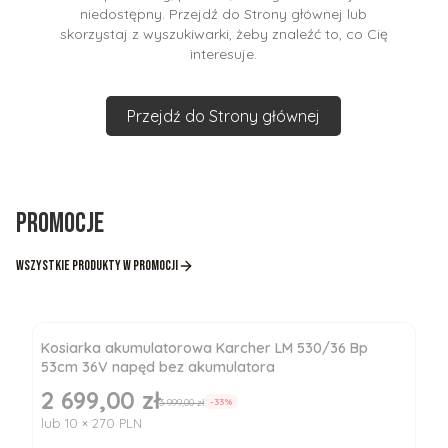
niedostępny. Przejdź do Strony głównej lub
skorzystaj z wyszukiwarki, żeby znaleźć to, co Cię
interesuje.
Przejdź do Strony głównej
Promocje
Wszystkie produkty w promocji
Kosiarka akumulatorowa Karcher LM 530/36 Bp
53cm 36V napęd bez akumulatora
2 699,00 zł
Cena promocyjna
3 999,00 zł
-33%
lub 10 × 270 PLN