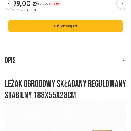
599,00 zł
1
Cena promocyjna
C
1 299,00 zł
-54%
lub 10 × 60 PLN
l
Do koszyka
Opis
Leżak ogrodowy składany regulowany
stabilny 188x55x28cm