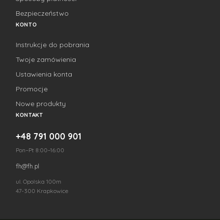
Bezpieczeństwo
KONTO
Instrukcje do pobrania
Twoje zamówienia
Ustawienia konta
Promocje
Nowe produkty
KONTAKT
+48 791 000 901
Pon–Pt 8:00–16:00
fh@fh.pl
ul. Opolska 100m
47-300 Krapkowice