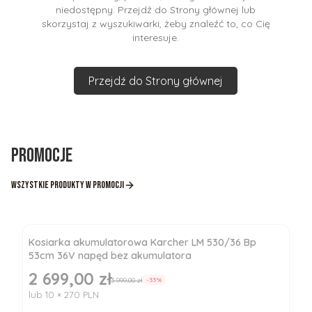
niedostępny. Przejdź do Strony głównej lub
skorzystaj z wyszukiwarki, żeby znaleźć to, co Cię
interesuje.
Przejdź do Strony głównej
Promocje
Wszystkie produkty w promocji
Kosiarka akumulatorowa Karcher LM 530/36 Bp
53cm 36V napęd bez akumulatora
2 699,00 zł
Cena promocyjna
3 999,00 zł
-33%
lub 10 × 270 PLN