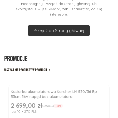
niedostępny. Przejdź do Strony głównej lub
skorzystaj z wyszukiwarki, żeby znaleźć to, co Cię
interesuje.
Przejdź do Strony głównej
Promocje
Wszystkie produkty w promocji
Kosiarka akumulatorowa Karcher LM 530/36 Bp
53cm 36V napęd bez akumulatora
2 699,00 zł
Cena promocyjna
3 999,00 zł
-33%
lub 10 × 270 PLN