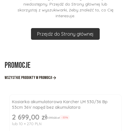
niedostępny. Przejdź do Strony głównej lub
skorzystaj z wyszukiwarki, żeby znaleźć to, co Cię
interesuje.
Przejdź do Strony głównej
Promocje
Wszystkie produkty w promocji
Kosiarka akumulatorowa Karcher LM 530/36 Bp
53cm 36V napęd bez akumulatora
2 699,00 zł
Cena promocyjna
3 999,00 zł
-33%
lub 10 × 270 PLN