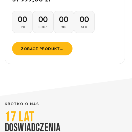
00
00
00
00
DNI
GODZ
MIN
SEK
ZOBACZ PRODUKT
→
KRÓTKO O NAS
17
LAT
DOSWIADCZENIA