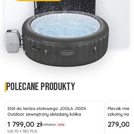
POLECANE PRODUKTY
Stół do tenisa stołowego JOOLA J100X
Plecak miejs
Outdoor zewnętrzny składany kółka
szkolny na l
1 799,00 zł
279,00 z
Cena promocyjna
Cena promo
2 999,00 zł
-40%
lub 10 × 180 PLN