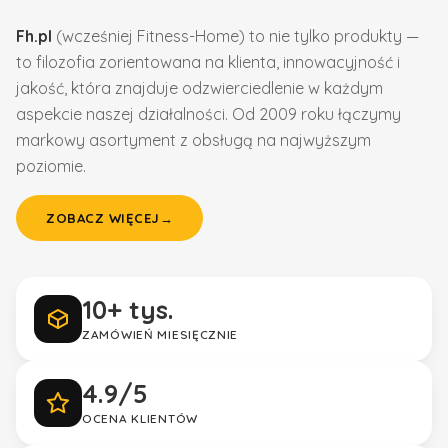
Fh.pl
(wcześniej Fitness-Home) to nie tylko produkty —
to filozofia zorientowana na klienta, innowacyjność i
jakość, która znajduje odzwierciedlenie w każdym
aspekcie naszej działalności. Od 2009 roku łączymy
markowy asortyment z obsługą na najwyższym
poziomie.
ZOBACZ WIĘCEJ
→
10+ tys.
ZAMÓWIEŃ MIESIĘCZNIE
4.9/5
OCENA KLIENTÓW