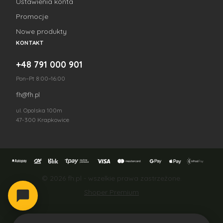
Ustawienia konta
Promocje
Nowe produkty
KONTAKT
+48 791 000 901
Pon–Pt 8:00–16:00
fh@fh.pl
ul. Opolska 100m
47-300 Krapkowice
© 2026 fh.pl - wszelkie prawa zastrzeżone.
Shoper Premium