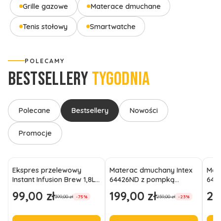
Grille gazowe
Materace dmuchane
Tenis stołowy
Smartwatche
POLECAMY
BESTSELLERY
TYGODNIA
Polecane
Bestsellery
Nowości
Promocje
Ekspres przelewowy
Materac dmuchany Intex
Mat
Instant Infusion Brew 1,8L
64426ND z pompką
6442
na 12 filiżanek czarny
191x99x46 jednoosobowy
wel
99,00 zł
199,00 zł
21
Cena promocyjna
Cena promocyjna
Cen
399,00 zł
259,00 zł
-75%
-23%
wysoki