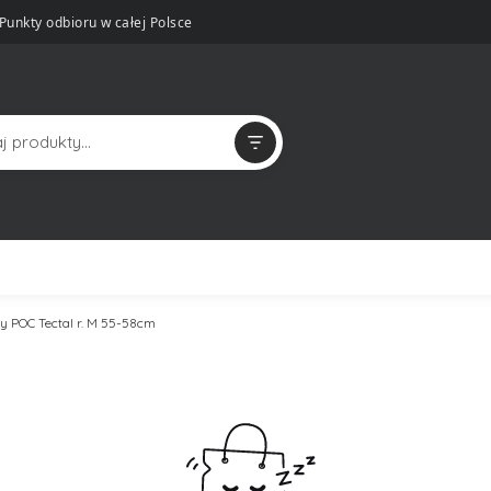
Punkty odbioru w całej Polsce
 POC Tectal r. M 55-58cm