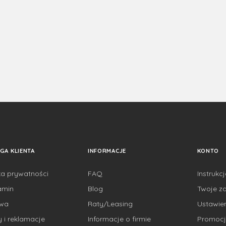
GA KLIENTA
INFORMACJE
KONTO
ka prywatności
FAQ
Instrukc
amin
Blog
Twoje z
awa
Raty/Leasing
Ustawie
 i reklamacje
Informacje o firmie
Promocj