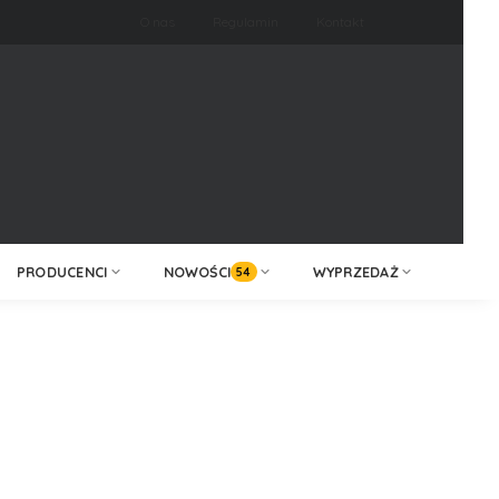
O nas
Regulamin
Kontakt
ZALOGUJ /
KONTAKT
ZAREJESTRUJ
PRODUCENCI
NOWOŚCI
WYPRZEDAŻ
54