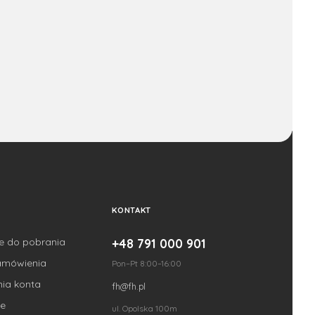
KONTAKT
je do pobrania
+48 791 000 901
amówienia
Pon–Pt 8:00–16:00
nia konta
fh@fh.pl
e
ul. Opolska 100m