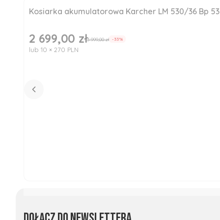
Kosiarka akumulatorowa Karcher LM 530/36 Bp 5
Okazja
Nowość
2 699,00 zł
Cena promocyjna
3 999,00 zł
-33%
lub 10 × 270 PLN
Dołącz do newslettera