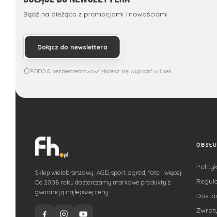
Bądź na bieżąco z promocjami i nowościami.
Dołącz do newslettera
RODO & bezpieczeństwo
Możesz się wypisać w 1 sek
OBSŁU
Polity
Sklep wielobranżowy. AGD, sport, ogród, foto i więcej.
Regul
Od 2008 roku dostarczamy markowe produkty z
gwarancją najlepszej ceny.
Dost
Zwroty