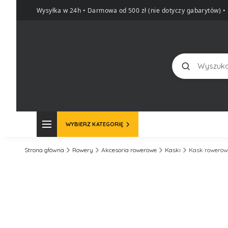
Wysyłka w 24h • Darmowa od 500 zł (nie dotyczy gabarytów)
•
Szukaj
WYBIERZ KATEGORIĘ
Strona główna
Rowery
Akcesoria rowerowe
Kaski
Kask rowerowy