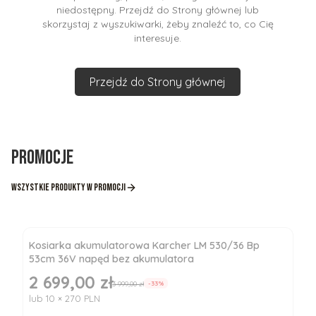
niedostępny. Przejdź do Strony głównej lub
skorzystaj z wyszukiwarki, żeby znaleźć to, co Cię
interesuje.
Przejdź do Strony głównej
Promocje
Wszystkie produkty w promocji
Kosiarka akumulatorowa Karcher LM 530/36 Bp
53cm 36V napęd bez akumulatora
2 699,00 zł
Cena promocyjna
3 999,00 zł
-33%
lub 10 × 270 PLN