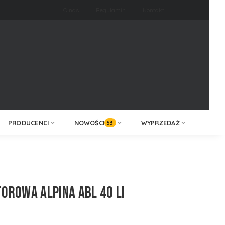
O nas
Regulamin
Kontakt
ZALOGUJ /
KONTAKT
ZAREJESTRUJ
PRODUCENCI
NOWOŚCI
WYPRZEDAŻ
53
ROWA ALPINA ABL 40 LI