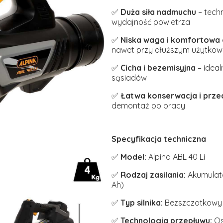
✅
Duża siła nadmuchu
– tech
wydajność powietrza
✅
Niska waga i komfortowa
nawet przy dłuższym użytkow
✅
Cicha i bezemisyjna
– ideal
sąsiadów
✅
Łatwa konserwacja i prz
demontaż po pracy
Specyfikacja techniczna
✅
Model:
Alpina ABL 40 Li
✅
Rodzaj zasilania:
Akumulato
Ah)
✅
Typ silnika:
Bezszczotkowy
✅
Technologia przepływu:
Os