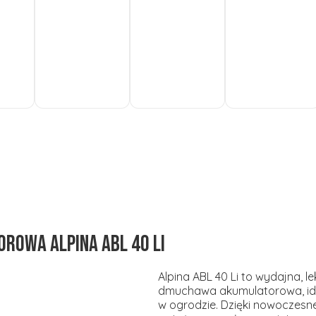
Do
Do
Do
koszyka
koszyka
koszyka
owa ALPINA ABL 40 LI
Alpina ABL 40 Li to wydajna, 
dmuchawa akumulatorowa, id
w ogrodzie. Dzięki nowoczesnej