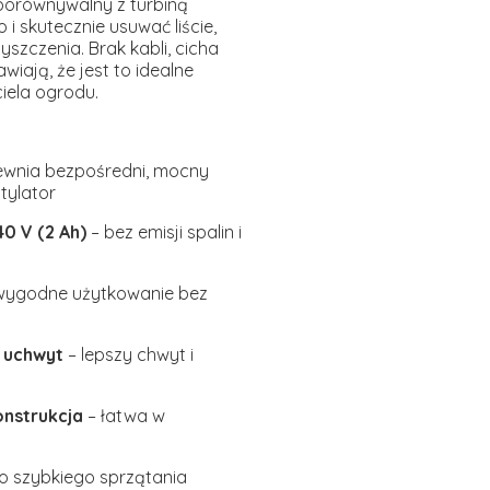
porównywalny z turbiną
i skutecznie usuwać liście,
szczenia. Brak kabli, cicha
wiają, że jest to idealne
iela ogrodu.
wnia bezpośredni, mocny
tylator
0 V (2 Ah)
– bez emisji spalin i
wygodne użytkowanie bez
 uchwyt
– lepszy chwyt i
nstrukcja
– łatwa w
o szybkiego sprzątania