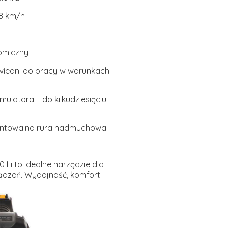
8 km/h
omiczny
wiedni do pracy w warunkach
ulatora – do kilkudziesięciu
towalna rura nadmuchowa
 Li to idealne narzędzie dla
ządzeń. Wydajność, komfort