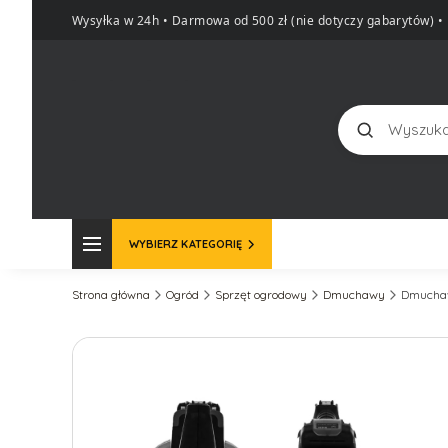
Wysyłka w 24h • Darmowa od 500 zł (nie dotyczy gabarytów)
•
Szukaj
WYBIERZ KATEGORIĘ
Strona główna
Ogród
Sprzęt ogrodowy
Dmuchawy
Dmuchaw