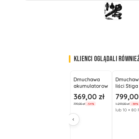
KLIENCI OGLĄDALI RÓWNIE
Dmuchawa
Dmuchaw
Okazja
Okazja
akumulatorow
liści Stig
a ALPINA ABL
900 AE 2,
369,00 zł
799,00
Cena promocyjna
Cena pro
48 Li
akumulat
799,00 zł
1 299,00 zł
-54%
-38%
a lekka
lub 10 × 80