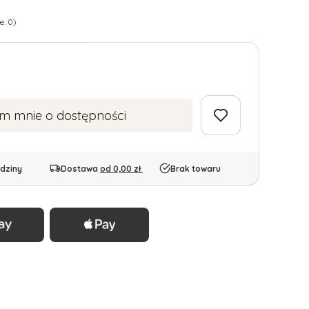
e: 0)
m mnie o dostępności
dziny
Dostawa
od 0,00 zł
Brak towaru