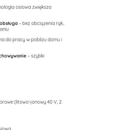
nologia osiowa zwiększa
 obsługa
– bez obciążenia rąk,
aniu
na do pracy w pobliżu domu i
echowywanie
– szybki
rowe (litowo-jonowy 40 V, 2
iowa