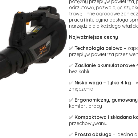
potężny przepływ powietrza, 
odrzutową, pozwalając szybko 
trawę i inne ogrodowe zanieczy
praca i intuicyjna obsługa spra
narzędzie dla każdego właścic
Najważniejsze cechy
✅
Technologia osiowa
– zape
przepływ powietrza przez wen
✅
Zasilanie akumulatorowe 4
bez kabli
✅
Niska waga – tylko 4 kg
– 
zmęczenia
✅
Ergonomiczny, gumowany
komfort pracy
✅
Kompaktowa i składana ko
przechowywaniu
✅
Prosta obsługa
– idealna d