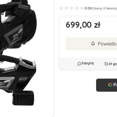
0.00
(Oceny: 0 Recenzj
Cena
699,00 zł
Powiado
24 go