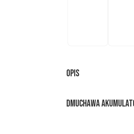
Do
Do
koszyka
koszyka
Opis
Dmuchawa akumulator