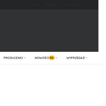
O nas
Regulamin
Kontakt
ZALOGUJ /
KONTAKT
ZAREJESTRUJ
PRODUCENCI
NOWOŚCI
WYPRZEDAŻ
56