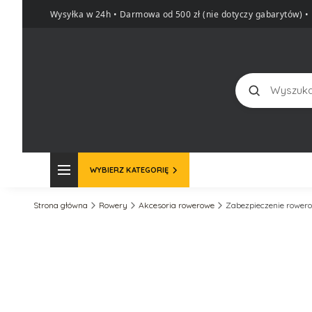
Wysyłka w 24h • Darmowa od 500 zł (nie dotyczy gabarytów)
•
Szukaj
WYBIERZ KATEGORIĘ
Strona główna
Rowery
Akcesoria rowerowe
Zabezpieczenie rower