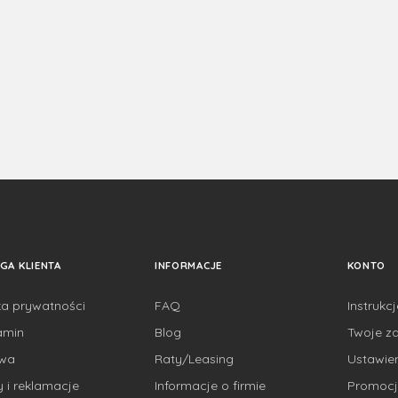
GA KLIENTA
INFORMACJE
KONTO
ka prywatności
FAQ
Instrukc
amin
Blog
Twoje z
awa
Raty/Leasing
Ustawie
 i reklamacje
Informacje o firmie
Promocj