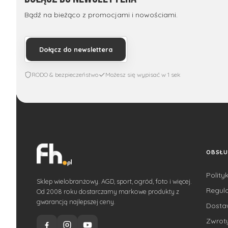
Bądź na bieżąco z promocjami i nowościami.
Dołącz do newslettera
RODO & bezpieczeństwo
Możesz się wypisać w 1 sek
OBSŁU
Polity
Sklep wielobranżowy. AGD, sport, ogród, foto i więcej.
Regul
Od 2008 roku dostarczamy markowe produkty z
gwarancją najlepszej ceny.
Dost
Zwroty