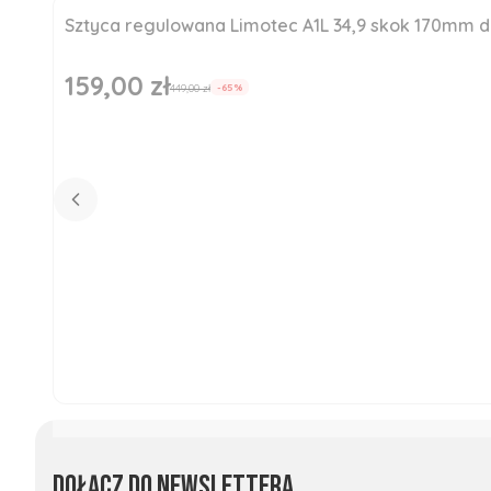
Sztyca regulowana Limotec A1L 34,9 skok 170mm
Okazja
Nowość
159,00 zł
Cena promocyjna
449,00 zł
-65%
Dołącz do newslettera