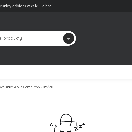
Punkty odbioru w całej Polsce
owe linka Abus Combiloop 205/200