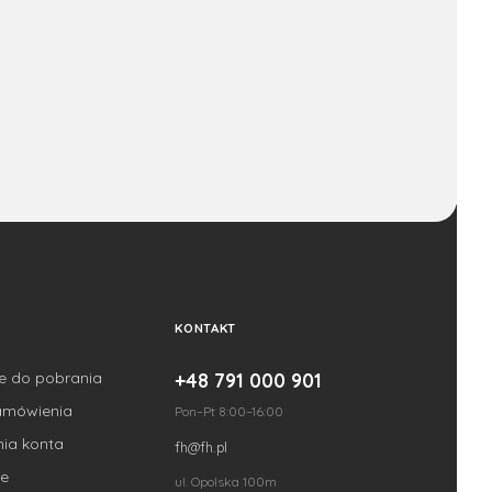
KONTAKT
je do pobrania
+48 791 000 901
amówienia
Pon–Pt 8:00–16:00
nia konta
fh@fh.pl
e
ul. Opolska 100m