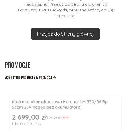
niedostępny. Przejdź do Strony głównej lub
skorzystaj z wyszukiwarki, żeby znaleźć to, co Cię
interesuje.
Przejdź do Strony głównej
Promocje
Wszystkie produkty w promocji
Kosiarka akumulatorowa Karcher LM 530/36 Bp
53cm 36V napęd bez akumulatora
2 699,00 zł
Cena promocyjna
3 999,00 zł
-33%
lub 10 × 270 PLN