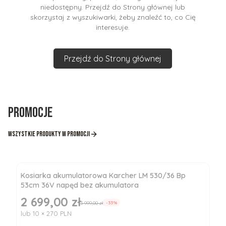
niedostępny. Przejdź do Strony głównej lub
skorzystaj z wyszukiwarki, żeby znaleźć to, co Cię
interesuje.
Przejdź do Strony głównej
Promocje
Wszystkie produkty w promocji
Kosiarka akumulatorowa Karcher LM 530/36 Bp
53cm 36V napęd bez akumulatora
2 699,00 zł
Cena promocyjna
3 999,00 zł
-33%
lub 10 × 270 PLN