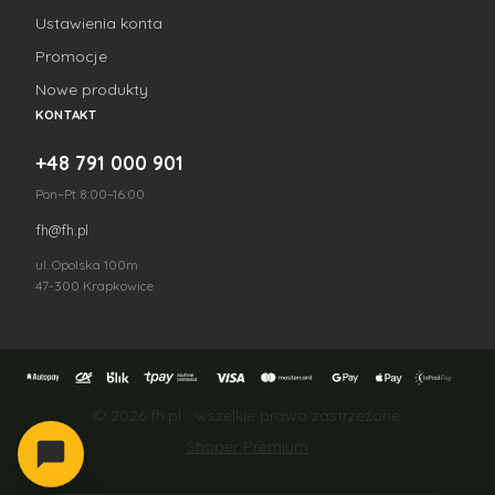
Ustawienia konta
Promocje
Nowe produkty
KONTAKT
+48 791 000 901
Pon–Pt 8:00–16:00
fh@fh.pl
ul. Opolska 100m
47-300 Krapkowice
© 2026 fh.pl - wszelkie prawa zastrzeżone.
Shoper Premium