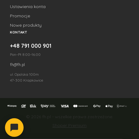
Ustawienia konta
Promocje
Nowe produkty
KONTAKT
+48 791 000 901
Pon–Pt 8:00–16:00
fh@fh.pl
ul. Opolska 100m
47-300 Krapkowice
© 2026 fh.pl - wszelkie prawa zastrzeżone.
Shoper Premium