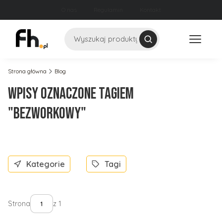
O nas
Regulamin
Kontakt
Szukaj
Strona główna
Blog
Wpisy oznaczone tagiem
"bezworkowy"
Kategorie
Tagi
Strona
z 1