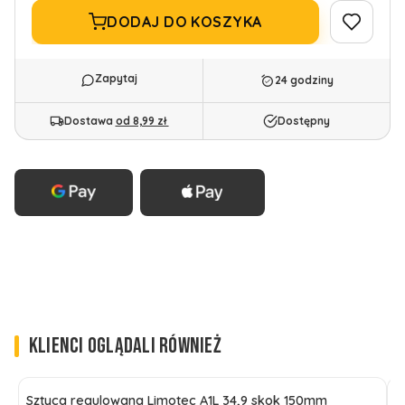
DODAJ DO KOSZYKA
24 godziny
Dostawa
od 8,99 zł
Dostępny
KLIENCI OGLĄDALI RÓWNIEŻ
Sztyca regulowana Limotec A1L 34,9 skok 150mm
S