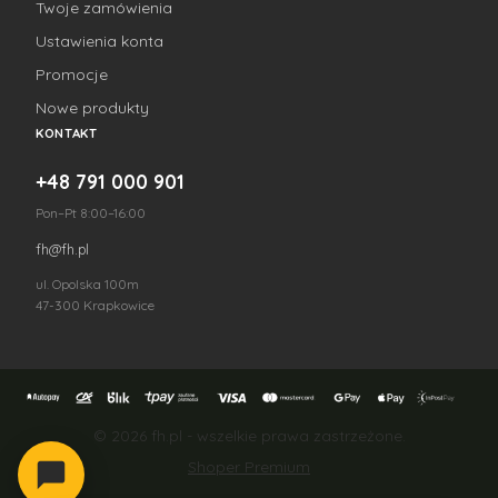
Twoje zamówienia
Ustawienia konta
Promocje
Nowe produkty
KONTAKT
+48 791 000 901
Pon–Pt 8:00–16:00
fh@fh.pl
ul. Opolska 100m
47-300 Krapkowice
© 2026 fh.pl - wszelkie prawa zastrzeżone.
Shoper Premium