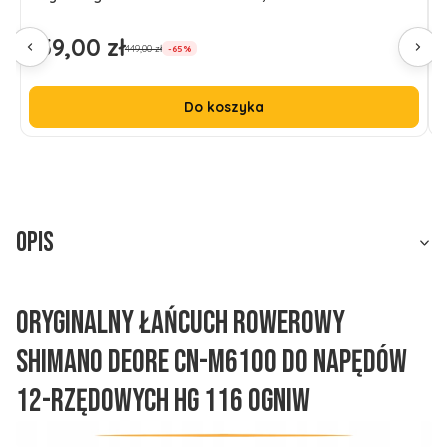
d
159,00 zł
1
Cena promocyjna
C
449,00 zł
-65%
Do koszyka
Opis
Oryginalny łańcuch rowerowy
Shimano Deore CN-M6100 do napędów
12-rzędowych HG 116 ogniw