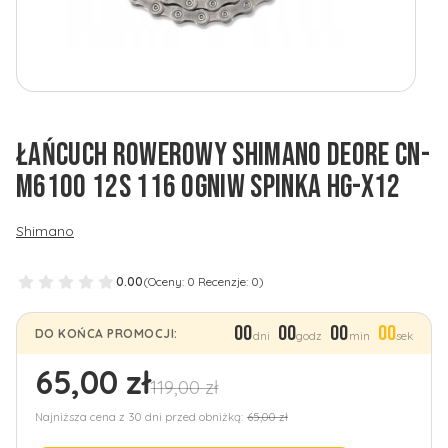
ŁAŃCUCH ROWEROWY SHIMANO DEORE CN-
M6100 12S 116 OGNIW SPINKA HG-X12
Shimano
0.00
(Oceny: 0 Recenzje: 0)
00
00
00
00
DO KOŃCA PROMOCJI:
dni
godz
min
sek
65,00 zł
119,00 zł
Najniższa cena z 30 dni przed obniżką:
65,00 zł