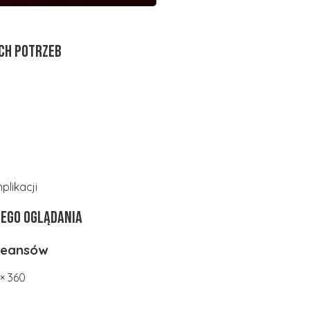
ch potrzeb
plikacji
nego oglądania
 seansów
× 360