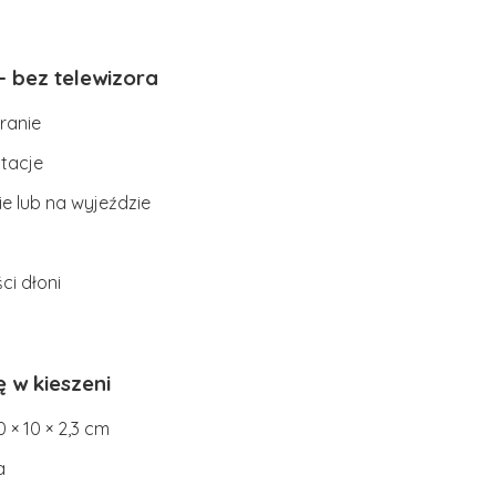
– bez telewizora
ranie
ntacje
e lub na wyjeździe
ci dłoni
ę w kieszeni
× 10 × 2,3 cm
a