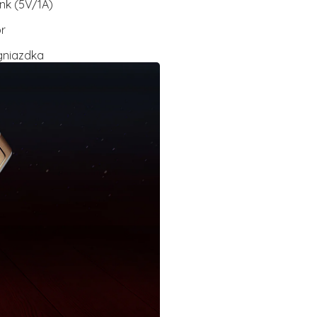
nk (5V/1A)
or
 gniazdka