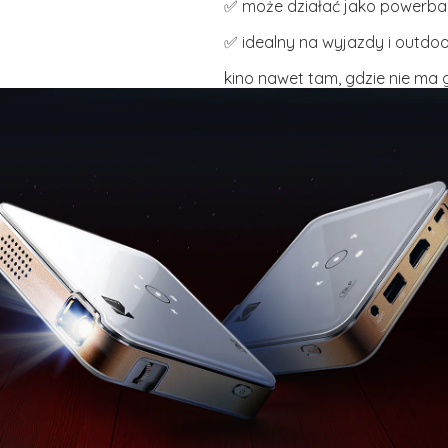
✅ może działać jako powerba
✅ idealny na wyjazdy i outdo
kino nawet tam, gdzie nie ma