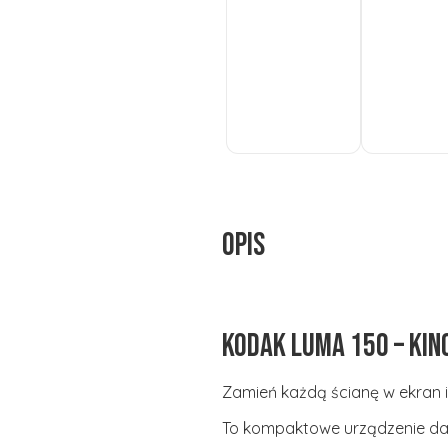
Do
Do
koszyka
koszyka
Opis
Kodak LUMA 150 – kino
Zamień każdą ścianę w ekran i 
To kompaktowe urządzenie daj