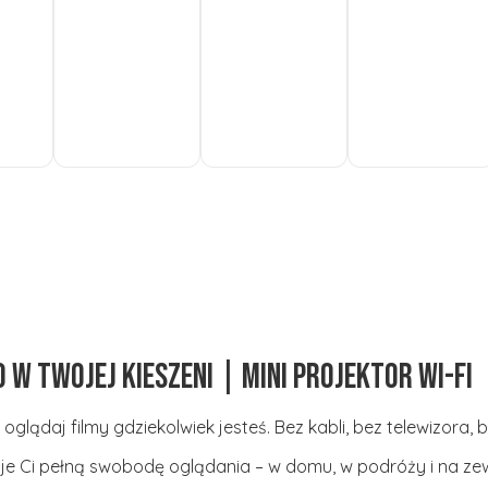
Do
Do
Do
koszyka
koszyka
koszyka
 w Twojej kieszeni | Mini projektor Wi-Fi
oglądaj filmy gdziekolwiek jesteś. Bez kabli, bez telewizora, 
e Ci pełną swobodę oglądania – w domu, w podróży i na ze