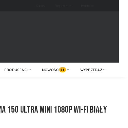
O nas
Regulamin
Kontakt
ZALOGUJ /
KONTAKT
ZAREJESTRUJ
PRODUCENCI
NOWOŚCI
WYPRZEDAŻ
54
A 150 ULTRA MINI 1080P WI-FI BIAŁY