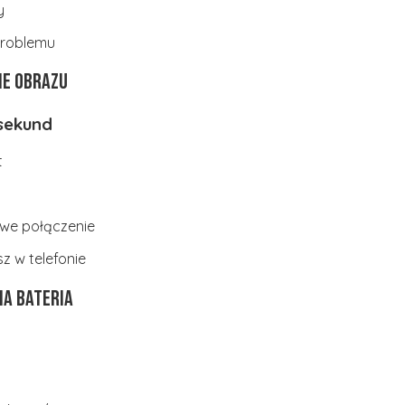
y
problemu
ie obrazu
 sekund
t
we połączenie
z w telefonie
a bateria