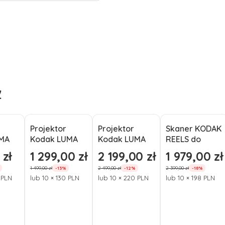
Ż
Projektor
Projektor
Skaner KODAK
Okazja
Okazja
Okazja
UMA
Kodak LUMA
Kodak LUMA
REELS do
ini
150 Ultra Mini
500 FULL HD
negatywów i
 zł
1 299,00 zł
2 199,00 zł
1 979,00 zł
mocyjna
Cena promocyjna
Cena promocyjna
Cena promocyj
 Wi-
1080p Wi-Fi
1080p Wi-Fi
filmów 8mm
1 499,00 zł
2 499,00 zł
2 399,00 zł
-13%
-12%
-18%
1296p
 PLN
lub 10 × 130 PLN
lub 10 × 220 PLN
lub 10 × 198 PLN