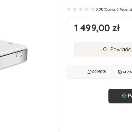
0.00
(Oceny: 0 Recenzj
Cena
1 499,00 zł
Powiado
24 go