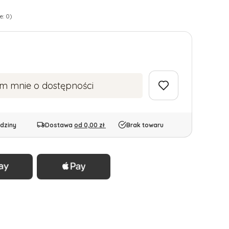
e: 0)
m mnie o dostępności
dziny
Dostawa
od 0,00 zł
Brak towaru