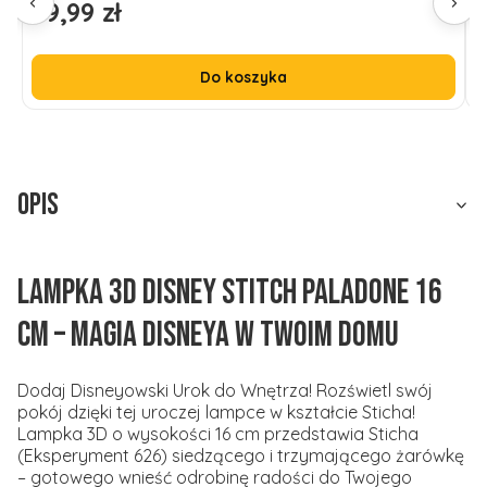
79,99 zł
9
Cena
C
Do koszyka
Opis
Lampka 3D Disney Stitch Paladone 16
cm – Magia Disneya w Twoim Domu
Dodaj Disneyowski Urok do Wnętrza! Rozświetl swój
pokój dzięki tej uroczej lampce w kształcie Sticha!
Lampka 3D o wysokości 16 cm przedstawia Sticha
(Eksperyment 626) siedzącego i trzymającego żarówkę
– gotowego wnieść odrobinę radości do Twojego