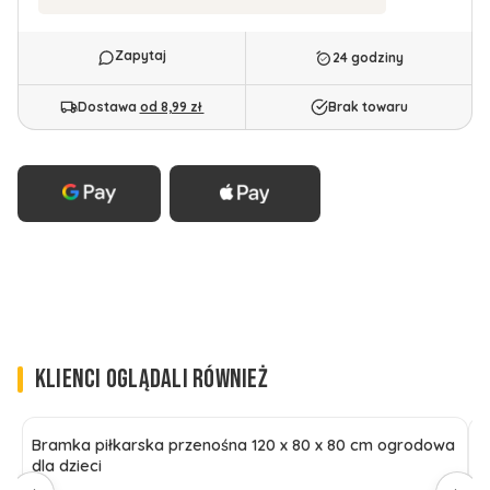
24 godziny
Dostawa
od 8,99 zł
Brak towaru
KLIENCI OGLĄDALI RÓWNIEŻ
Bramka piłkarska przenośna 120 x 80 x 80 cm ogrodowa
l
dla dzieci
ś