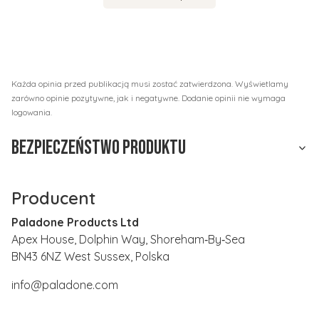
Każda opinia przed publikacją musi zostać zatwierdzona. Wyświetlamy
zarówno opinie pozytywne, jak i negatywne. Dodanie opinii nie wymaga
logowania.
Bezpieczeństwo produktu
Producent
Paladone Products Ltd
Apex House, Dolphin Way, Shoreham‑By‑Sea
BN43 6NZ West Sussex, Polska
info@paladone.com