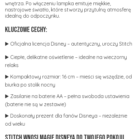
wnętrza. Po włączeniu lampka emituje miękkie,
nastrojowe światło, które stworzy przytulną atmosferę
idealną do odpoczynku.
Kluczowe cechy:
▶️ Oficjalna licencja Disney – autentyczny, uroczy Stitch
▶️ Ciepłe, delikatne oświetlenie – idealne na wieczorny
relaks
▶️ Kompaktowy rozmiar: 16 cm – mieści się wszędzie, od
biurka po stolik nocny
▶️ Zasilanie na baterie AA – pełna swoboda ustawienia
(baterie nie są w zestawie)
▶️ Doskonały prezent dla fanów Disneya – niezależnie
od wieku
Stitch Wnosi Magię Disneya do Twojego Pokoju