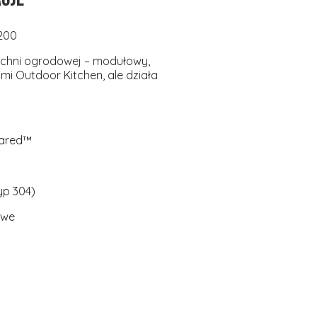
3200
kuchni ogrodowej – modułowy,
i Outdoor Kitchen, ale działa
frared™
Typ 304)
owe