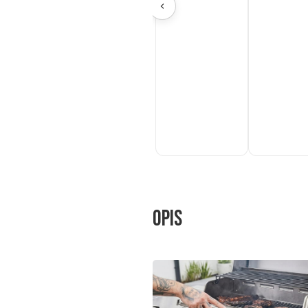
stal czarny
zlew stal
mat
Do
Do
koszyka
koszyka
Opis