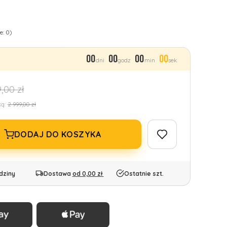
e: 0)
00
00
00
00
dni
godz
min
sek
9,00 zł
ką:
2 999,00 zł
DODAJ DO KOSZYKA
dziny
Dostawa
od 0,00 zł
Ostatnie szt.