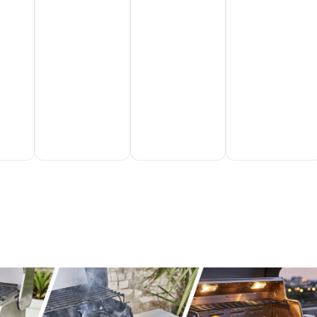
steki
Do
Do
Do
koszyka
koszyka
koszyka