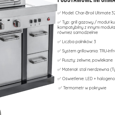
✅ Model: Char‑Broil Ultimate 
✅ Typ: grill gazowy / moduł 
kompatybilny z innymi modułam
również samodzielnie
✅ Liczba palników: 3
✅ System grillowania: TRU‑In
✅ Ruszty: żeliwne, powlekane
✅ Materiał: stal nierdzewna (
✅ Oświetlenie: LED + halogen
✅ Termometr w pokrywie