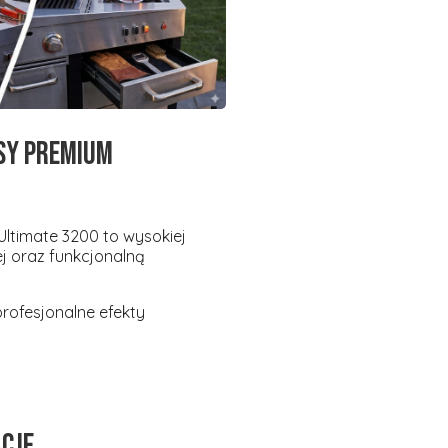
sy premium
 Ultimate 3200
to wysokiej
ej oraz funkcjonalną
rofesjonalne efekty
acje