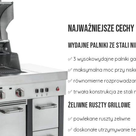
Najważniejsze cechy
Wydajne palniki ze stali n
✅ 3 wysokowydajne palniki g
✅ maksymalna moc przy niski
✅ równomierne rozprowadzani
✅ trwała konstrukcja ze stali 
Żeliwne ruszty grillowe
✅ powlekane ruszty żeliwne
✅ doskonałe utrzymywanie t