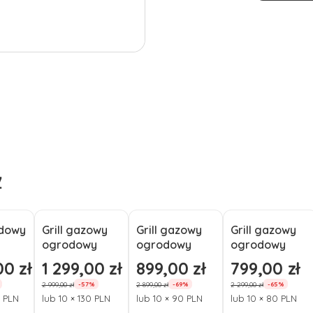
Ż
odowy
Grill gazowy
Grill gazowy
Grill gazowy
Okazja
Okazja
Okazja
ogrodowy
ogrodowy
ogrodowy
Char-Broil
Char-Broil
Char-Broil
00 zł
1 299,00 zł
899,00 zł
799,00 zł
mocyjna
Cena promocyjna
Cena promocyjna
Cena promocyj
a
Professional
Performance
Professional
2 999,00 zł
2 899,00 zł
2 299,00 zł
-57%
-69%
-65%
a
Power Edition
PRO S 2 z 2
Core B 2
0 PLN
lub 10 × 130 PLN
lub 10 × 90 PLN
lub 10 × 80 PLN
l
2 z 2 palnikami
palnikami
palniki na 4