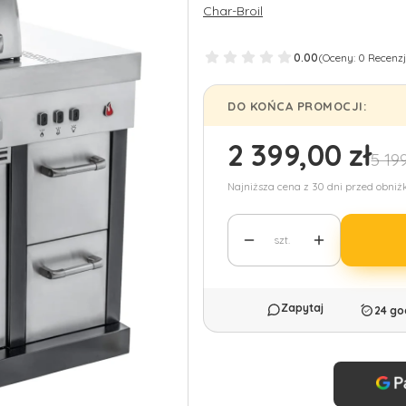
Char-Broil
0.00
(Oceny: 0 Recenzj
DO KOŃCA PROMOCJI:
2 399,00 zł
5 19
Najniższa cena z 30 dni przed obniż
szt.
24 go