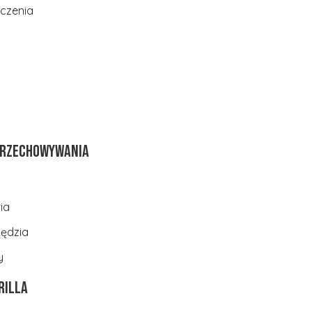
eczenia
 przechowywania
ia
zędzia
y
rilla