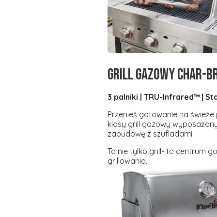
Grill gazowy Char-B
3 palniki | TRU-Infrared™ | St
Przenieś gotowanie na świeże
klasy grill gazowy wyposażon
zabudowę z szufladami.
To nie tylko grill- to
centrum go
grillowania.