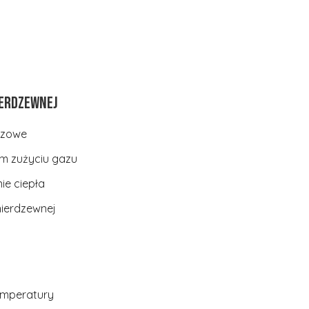
ierdzewnej
azowe
m zużyciu gazu
e ciepła
nierdzewnej
emperatury