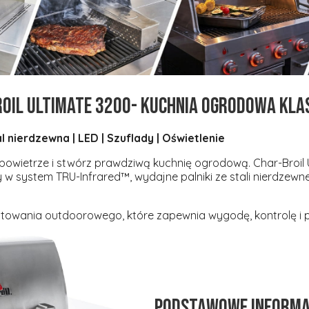
roil Ultimate 3200- kuchnia ogrodowa kla
al nierdzewna | LED | Szuflady | Oświetlenie
 powietrze i stwórz prawdziwą kuchnię ogrodową.
Char-Broil
y w system
TRU-Infrared™, wydajne palniki ze stali nierdzewn
towania outdoorowego, które zapewnia wygodę, kontrolę i p
Podstawowe inform