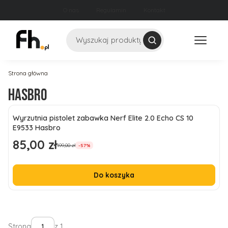
O nas
Regulamin
Kontakt
Szukaj
Strona główna
Hasbro
Lista produktów
Wyrzutnia pistolet zabawka Nerf Elite 2.0 Echo CS 10
E9533 Hasbro
85,00 zł
Cena promocyjna
199,00 zł
-57%
Do koszyka
Strona
z 1