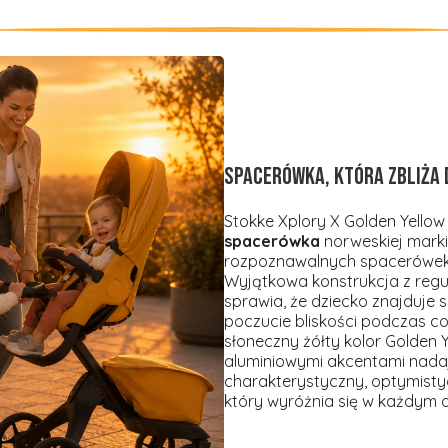
Spacerówka, która zbliża 
Stokke Xplory X Golden Yellow
spacerówka
norweskiej marki
rozpoznawalnych spacerówek 
Wyjątkowa konstrukcja z reg
sprawia, że dziecko znajduje s
poczucie bliskości podczas c
słoneczny żółty kolor Golden 
aluminiowymi akcentami nada
charakterystyczny, optymisty
który wyróżnia się w każdym o