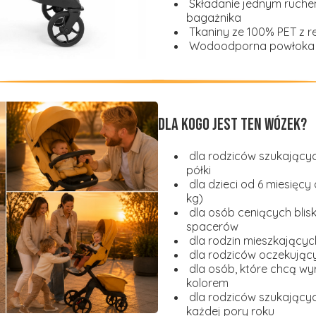
Składanie jednym ruche
bagażnika
Tkaniny ze 100% PET z r
Wodoodporna powłoka B
Dla kogo jest ten wózek?
dla rodziców szukającyc
półki
dla dzieci od 6 miesięcy
kg)
dla osób ceniących blis
spacerów
dla rodzin mieszkającyc
dla rodziców oczekując
dla osób, które chcą wy
kolorem
dla rodziców szukający
każdej pory roku