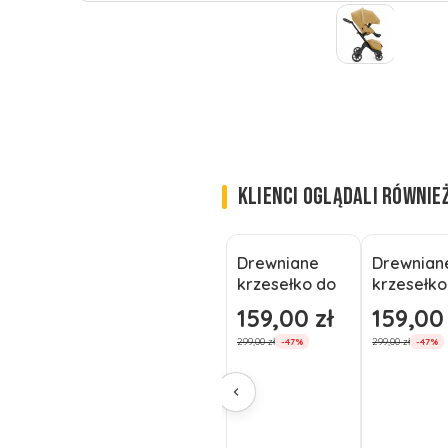
KLIENCI OGLĄDALI RÓWNIE
Drewniane
Drewnian
Okazja
Okazja
krzesełko do
krzesełko
Nowość
Nowość
karmienia
karmieni
159,00 zł
159,00 
Cena promocyjna
Cena pro
rosnące
rosnące
299,00 zł
299,00 zł
-47%
-47%
regulowane
regulowa
podnóżek
podnóże
Białe
antracyt