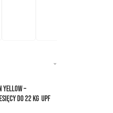
Do
Do
Do
koszyka
koszyka
koszyka
ko
n Yellow –
esięcy do 22 kg UPF