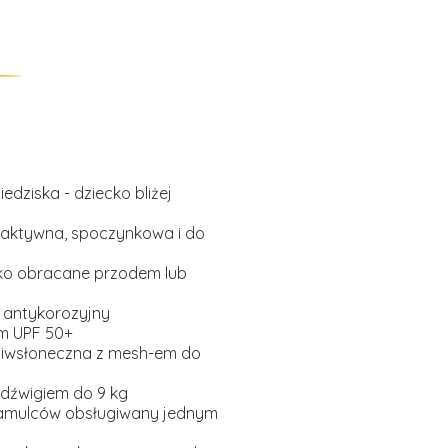
dziska - dziecko bliżej
: aktywna, spoczynkowa i do
isko obracane przodem lub
, antykorozyjny
em UPF 50+
iwsłoneczna z mesh-em do
dźwigiem do 9 kg
mulców obsługiwany jednym