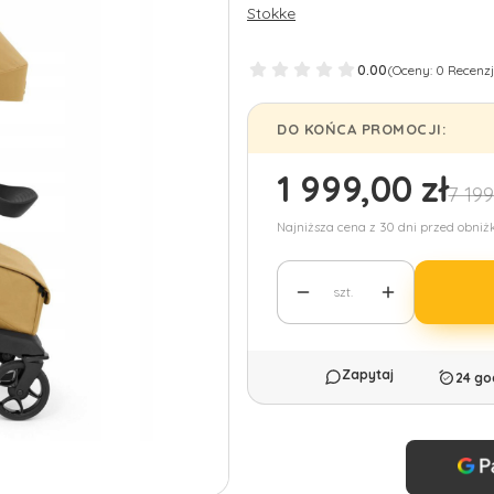
Stokke
0.00
(Oceny: 0 Recenzj
DO KOŃCA PROMOCJI:
1 999,00 zł
7 199
Najniższa cena z 30 dni przed obniż
szt.
24 go