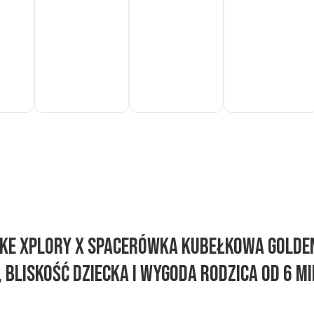
Do
Do
Do
koszyka
koszyka
koszyka
kke Xplory X Spacerówka kubełkowa Golde
 bliskość dziecka i wygoda rodzica Od 6 mi