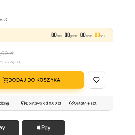
e: 0)
00
00
00
00
dni
godz
min
sek
,00 zł
ką:
2 799,00 zł
DODAJ DO KOSZYKA
dziny
Dostawa
od 0,00 zł
Ostatnie szt.