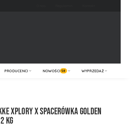
O nas
Regulamin
Kontakt
ZALOGUJ /
KONTAKT
ZAREJESTRUJ
PRODUCENCI
NOWOŚCI
WYPRZEDAŻ
58
KKE XPLORY X SPACERÓWKA GOLDEN
2 KG