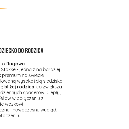
dziecko do rodzica
 to
flagowa
 Stokke - jedna z najbardziej
premium na świecie.
ulowaną wysokością siedziska
ię
bliżej rodzica
, co zwiększa
odziennych spacerów. Ciepły,
Yellow w połączeniu z
je wózkowi
czny i nowoczesny wygląd,
toczeniu.