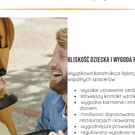
Bliskość dziecka i wygoda 
Wyjątkowa konstrukcja Xplor
wspólnych spacerów:
wysokie ustawienie siedzi
łatwiejszy kontakt wzro
wygodne karmienie i int
domem
możliwość dopasowania 
restauracjach i kawiarni
wygodniejsze prowadzen
regulowana wysokość r