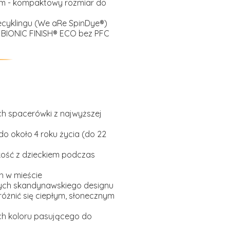
m - kompaktowy rozmiar do
ecyklingu (We aRe SpinDye®)
IONIC FINISH® ECO bez PFC
h spacerówki z najwyższej
 do około 4 roku życia (do 22
kość z dzieckiem podczas
h w mieście
ych skandynawskiego designu
różnić się ciepłym, słonecznym
ch koloru pasującego do