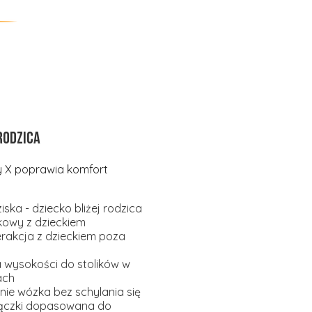
rodzica
y X poprawia komfort
ska - dziecko bliżej rodzica
kowy z dzieckiem
erakcja z dzieckiem poza
wysokości do stolików w
ach
ie wózka bez schylania się
ączki dopasowana do