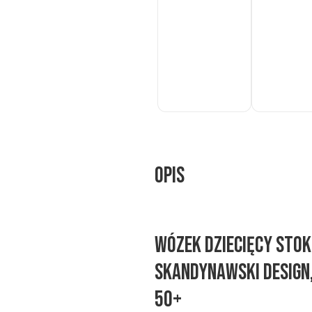
Do
Do
koszyka
koszyka
Opis
Wózek dziecięcy Sto
Skandynawski design,
50+